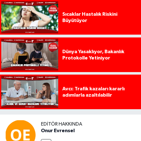
Sıcaklar Hastalık Riskini
Büyütüyor
Dünya Yasaklıyor, Bakanlık
Protokolle Yetiniyor
Avcı: Trafik kazaları kararlı
adımlarla azaltılabilir
EDITÖR HAKKINDA
Onur Evrensel