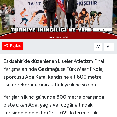
Paylaş
-
+
A
A
Eskişehir’de düzenlenen Liseler Atletizm Final
Yarışmaları’nda Gazimağusa Türk Maarif Koleji
sporcusu Ada Kafa, kendisine ait 800 metre
liseler rekorunu kırarak Türkiye ikincisi oldu.
Yarışların ikinci gününde 800 metre branşında
piste çıkan Ada, yağış ve rüzgâr altındaki
serisinde elde ettiği 2:11.62’lik derecesi ile