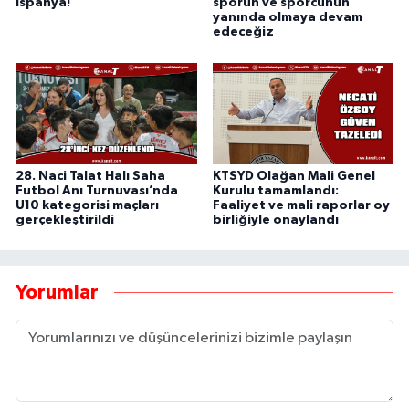
İspanya!
sporun ve sporcunun
yanında olmaya devam
edeceğiz
28. Naci Talat Halı Saha
KTSYD Olağan Mali Genel
Futbol Anı Turnuvası’nda
Kurulu tamamlandı:
U10 kategorisi maçları
Faaliyet ve mali raporlar oy
gerçekleştirildi
birliğiyle onaylandı
Yorumlar