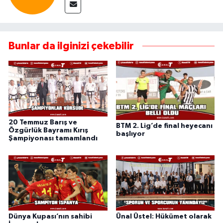
Bunlar da ilginizi çekebilir
20 Temmuz Barış ve
BTM 2. Lig’de final heyecanı
Özgürlük Bayramı Kırış
başlıyor
Şampiyonası tamamlandı
Dünya Kupası’nın sahibi
Ünal Üstel: Hükümet olarak