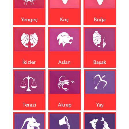
Yengeç
Koç
Boğa
İkizler
Aslan
Başak
Terazi
Akrep
Yay