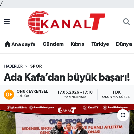
/
Gündem
Kıbrıs
Türkiye
Dünya
Ana sayfa
HABERLER
SPOR
Ada Kafa’dan büyük başarı!
ONUR EVRENSEL
17.05.2026 - 17:10
1 DK
EDITÖR
YAYINLANMA
OKUNMA SÜRESI