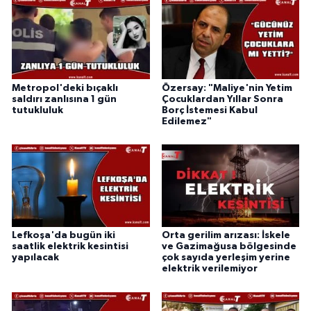
Metropol'deki bıçaklı
Özersay: "Maliye'nin Yetim
saldırı zanlısına 1 gün
Çocuklardan Yıllar Sonra
tutukluluk
Borç İstemesi Kabul
Edilemez"
Lefkoşa'da bugün iki
Orta gerilim arızası: İskele
saatlik elektrik kesintisi
ve Gazimağusa bölgesinde
yapılacak
çok sayıda yerleşim yerine
elektrik verilemiyor