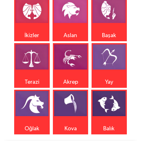
İkizler
Aslan
Başak
Terazi
Akrep
Yay
Oğlak
Kova
Balık