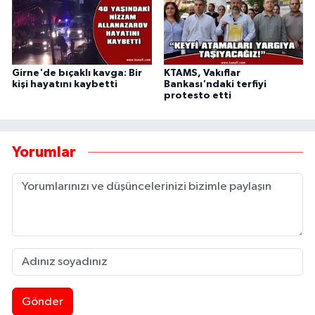
Girne'de bıçaklı kavga: Bir
KTAMS, Vakıflar
kişi hayatını kaybetti
Bankası'ndaki terfiyi
protesto etti
Yorumlar
Gönder