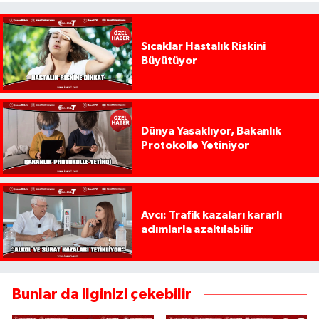
Sıcaklar Hastalık Riskini
Büyütüyor
Dünya Yasaklıyor, Bakanlık
Protokolle Yetiniyor
Avcı: Trafik kazaları kararlı
adımlarla azaltılabilir
Bunlar da ilginizi çekebilir