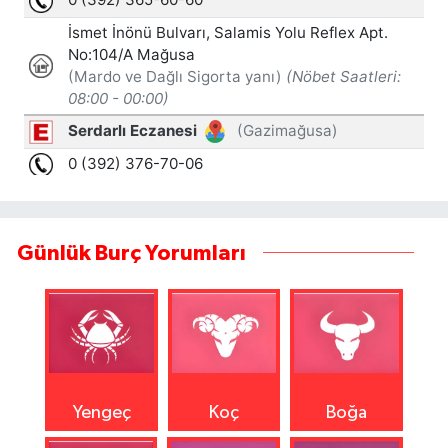
Günlük Burç Yorumları
Yengeç
Koç
Boğa