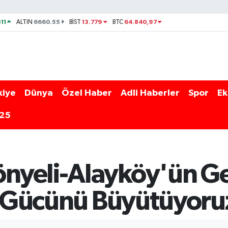
11
6660.55
13.779
64.840,97
ALTIN
BİST
BTC
kiye
Dünya
Özel Haber
Adli Haberler
Spor
Ek
025
nyeli-Alayköy'ün Ge
li Gücünü Büyütüyoru