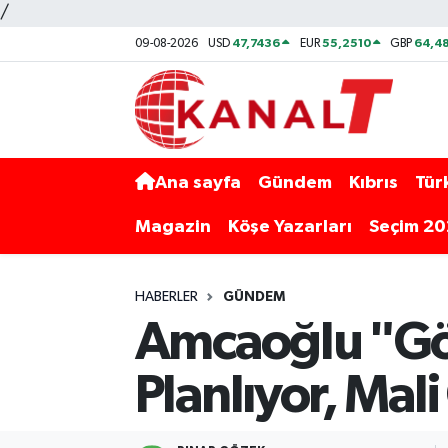
/
47,7436
55,2510
64,48
09-08-2026
USD
EUR
GBP
Ana sayfa
Gündem
Kıbrıs
Tür
Magazin
Köşe Yazarları
Seçim 2
HABERLER
GÜNDEM
Amcaoğlu "Gö
Planlıyor, Ma