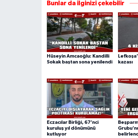
Bunlar da ilginizi çekebilir
Hüseyin Amcaoğlu: Kandilli
Lefkoşa’
Sokak baştan sona yenilendi
kazası
Eczacılar Birliği, 67’nci
Beşparm
kuruluş yıl dönümünü
Grubu’nu
kutluyor
belirlen