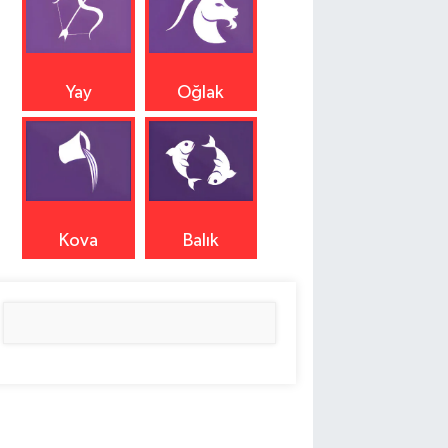
Yay
Oğlak
Kova
Balık