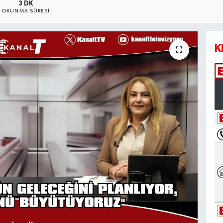
3 DK
OKUNMA SÜRESI
K