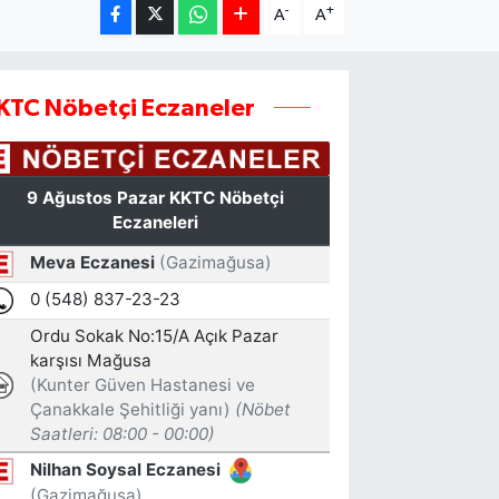
-
+
A
A
KTC Nöbetçi Eczaneler