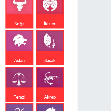
Boğa
İkizler
Aslan
Başak
Terazi
Akrep