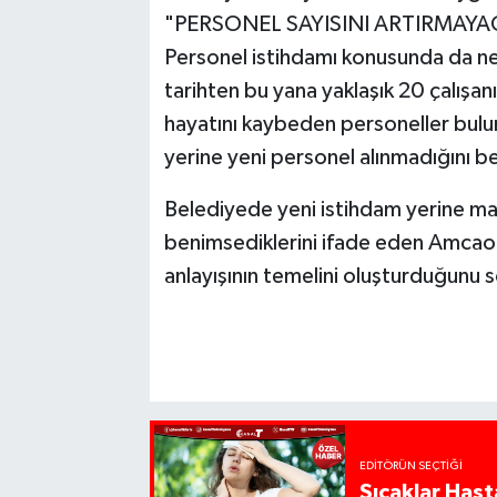
"PERSONEL SAYISINI ARTIRMAYA
Personel istihdamı konusunda da n
tarihten bu yana yaklaşık 20 çalışanı
hayatını kaybeden personeller bulu
yerine yeni personel alınmadığını bel
Belediyede yeni istihdam yerine mali
benimsediklerini ifade eden Amcaoğl
anlayışının temelini oluşturduğunu s
EDITÖRÜN SEÇTIĞI
Sıcaklar Hast