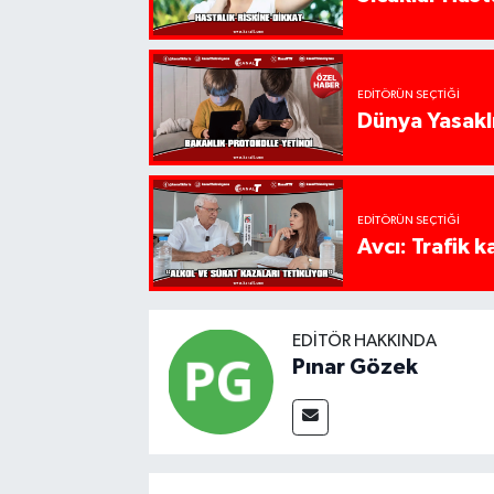
EDITÖRÜN SEÇTIĞI
Dünya Yasaklı
EDITÖRÜN SEÇTIĞI
Avcı: Trafik k
EDITÖR HAKKINDA
Pınar Gözek