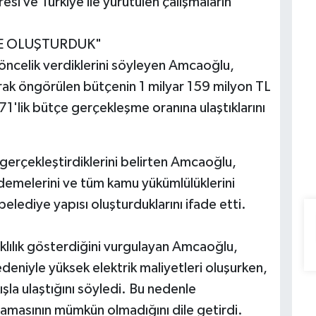
esi ve Türkiye ile yürütülen çalışmaların
YE OLUŞTURDUK"
 öncelik verdiklerini söyleyen Amcaoğlu,
arak öngörülen bütçenin 1 milyar 159 milyon TL
1'lik bütçe gerçekleşme oranına ulaştıklarını
gerçekleştirdiklerini belirten Amcaoğlu,
demelerini ve tüm kamu yükümlülüklerini
elediye yapısı oluşturduklarını ifade etti.
"
rklılık gösterdiğini vurgulayan Amcaoğlu,
iyle yüksek elektrik maliyetleri oluşurken,
la ulaştığını söyledi. Bu nedenle
ulamasının mümkün olmadığını dile getirdi.