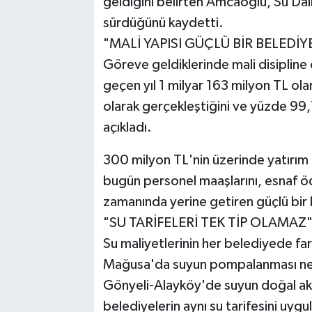
geldiğini belirten Amcaoğlu, Su Dair
sürdüğünü kaydetti.
"MALİ YAPISI GÜÇLÜ BİR BELEDİ
Göreve geldiklerinde mali disipline
geçen yıl 1 milyar 163 milyon TL ol
olarak gerçekleştiğini ve yüzde 99,7
açıkladı.
300 milyon TL'nin üzerinde yatırım 
bugün personel maaşlarını, esnaf ö
zamanında yerine getiren güçlü bir b
"SU TARİFELERİ TEK TİP OLAMAZ
Su maliyetlerinin her belediyede fa
Mağusa'da suyun pompalanması neden
Gönyeli-Alayköy'de suyun doğal akış
belediyelerin aynı su tarifesini uyg