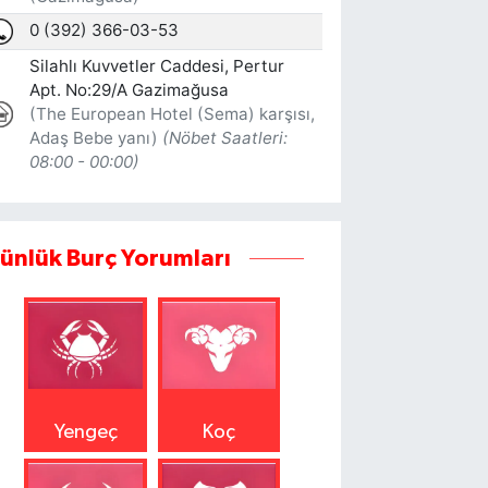
ünlük Burç Yorumları
Yengeç
Koç