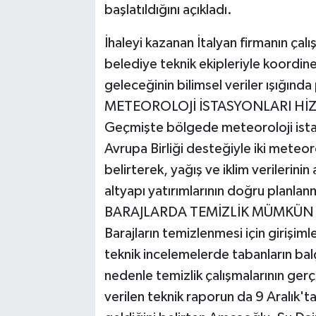
başlatıldığını açıkladı.
İhaleyi kazanan İtalyan firmanın ça
belediye teknik ekipleriyle koordine
geleceğinin bilimsel veriler ışığında
METEOROLOJİ İSTASYONLARI HİZ
Geçmişte bölgede meteoroloji ist
Avrupa Birliği desteğiyle iki meteor
belirterek, yağış ve iklim verilerinin
altyapı yatırımlarının doğru planlan
BARAJLARDA TEMİZLİK MÜMKÜN
Barajların temizlenmesi için girişim
teknik incelemelerde tabanların balç
nedenle temizlik çalışmalarının gerçe
verilen teknik raporun da 9 Aralık't