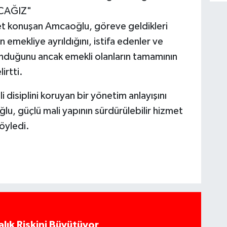
CAĞIZ"
et konuşan Amcaoğlu, göreve geldikleri
n emekliye ayrıldığını, istifa edenler ve
nduğunu ancak emekli olanların tamamının
irtti.
 disiplini koruyan bir yönetim anlayışını
u, güçlü mali yapının sürdürülebilir hizmet
öyledi.
alık Riskini Büyütüyor