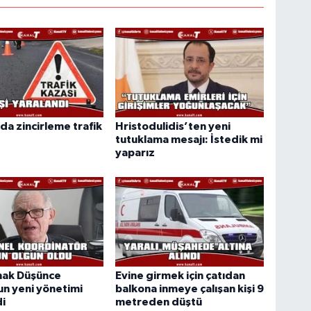
da zincirleme trafik
Hristodulidis’ten yeni
tutuklama mesajı: İstedik mi
yaparız
ak Düşünce
Evine girmek için çatıdan
n yeni yönetimi
balkona inmeye çalışan kişi 9
di
metreden düştü