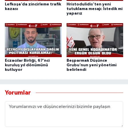
Lefkoşa’da zincirleme trafik
Hristodulidis’ten yeni
kazası
tutuklama mesajı: İstedik mi
yaparız
Eczacılar Birliği, 67’nci
Beşparmak Düşünce
kuruluş yıl dönümünü
Grubu’nun yeni yönetimi
kutluyor
belirlendi
Yorumlar