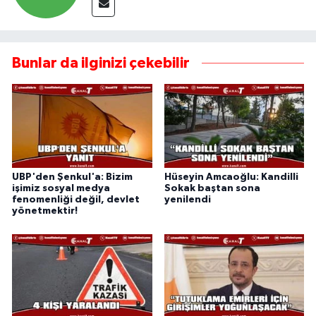
Bunlar da ilginizi çekebilir
UBP'den Şenkul'a: Bizim
Hüseyin Amcaoğlu: Kandilli
işimiz sosyal medya
Sokak baştan sona
fenomenliği değil, devlet
yenilendi
yönetmektir!