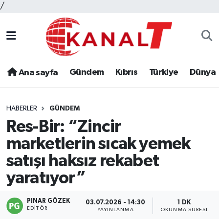
/
Gündem
Kıbrıs
Türkiye
Dünya
Ana sayfa
HABERLER
GÜNDEM
Res-Bir: “Zincir
marketlerin sıcak yemek
satışı haksız rekabet
yaratıyor”
PINAR GÖZEK
03.07.2026 - 14:30
1 DK
EDITÖR
YAYINLANMA
OKUNMA SÜRESI