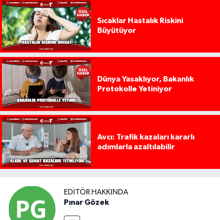
Sıcaklar Hastalık Riskini
Büyütüyor
Dünya Yasaklıyor, Bakanlık
Protokolle Yetiniyor
Avcı: Trafik kazaları kararlı
adımlarla azaltılabilir
EDITÖR HAKKINDA
Pınar Gözek