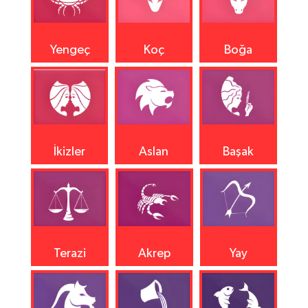
Yengeç
Koç
Boğa
İkizler
Aslan
Başak
Terazi
Akrep
Yay