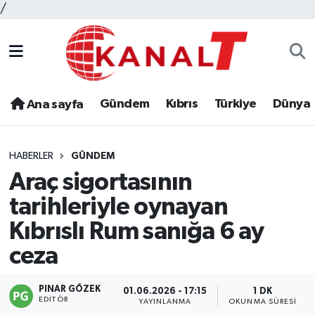
/
Gündem
Kıbrıs
Türkiye
Dünya
Ana sayfa
HABERLER
GÜNDEM
Araç sigortasının
tarihleriyle oynayan
Kıbrıslı Rum sanığa 6 ay
ceza
PINAR GÖZEK
01.06.2026 - 17:15
1 DK
EDITÖR
YAYINLANMA
OKUNMA SÜRESI