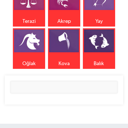
Terazi
Akrep
Yay
Oğlak
Kova
Balık