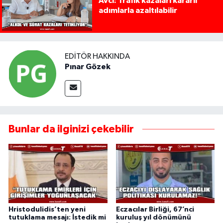
Avcı: Trafik kazaları kararlı
adımlarla azaltılabilir
EDITÖR HAKKINDA
Pınar Gözek
Bunlar da ilginizi çekebilir
Hristodulidis’ten yeni
Eczacılar Birliği, 67’nci
tutuklama mesajı: İstedik mi
kuruluş yıl dönümünü