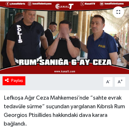
Paylaş
-
+
A
A
Lefkoşa Ağır Ceza Mahkemesi’nde “sahte evrak
tedavüle sürme” suçundan yargılanan Kıbrıslı Rum
Georgios Ptisillides hakkındaki dava karara
bağlandı.