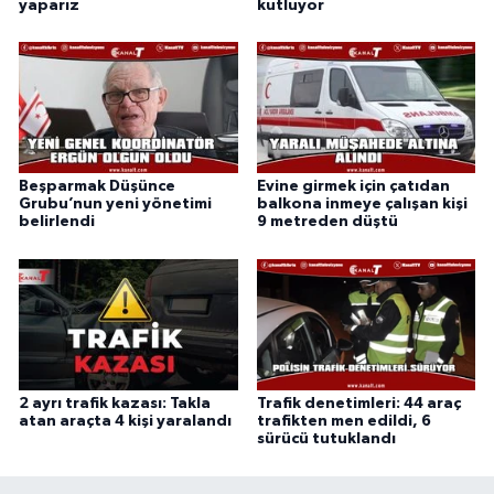
yaparız
kutluyor
Beşparmak Düşünce
Evine girmek için çatıdan
Grubu’nun yeni yönetimi
balkona inmeye çalışan kişi
belirlendi
9 metreden düştü
2 ayrı trafik kazası: Takla
Trafik denetimleri: 44 araç
atan araçta 4 kişi yaralandı
trafikten men edildi, 6
sürücü tutuklandı