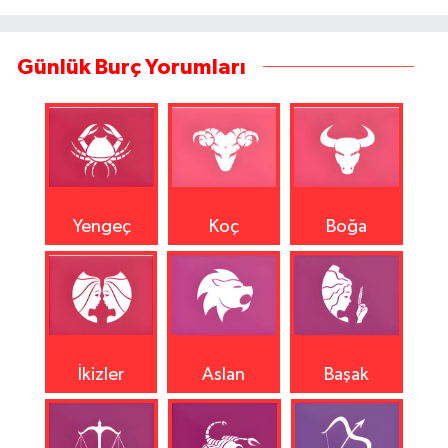
Günlük Burç Yorumları
Yengeç
Koç
Boğa
İkizler
Aslan
Başak