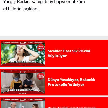
Yargıç Barkın, sanığı 6 ay hapse mahkûm
ettiklerini açıkladı.
Sıcaklar Hastalık Riskini
Büyütüyor
Dünya Yasaklıyor, Bakanlık
Protokolle Yetiniyor