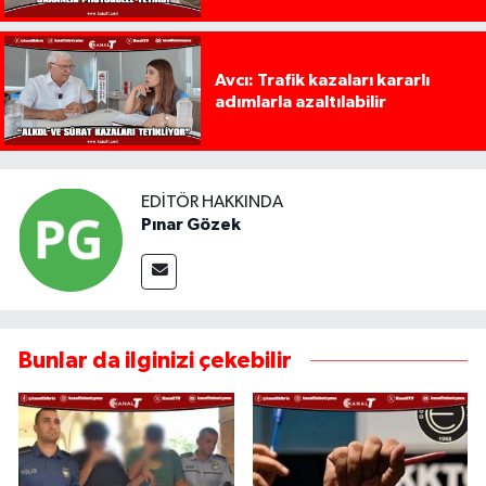
Avcı: Trafik kazaları kararlı
adımlarla azaltılabilir
EDITÖR HAKKINDA
Pınar Gözek
Bunlar da ilginizi çekebilir