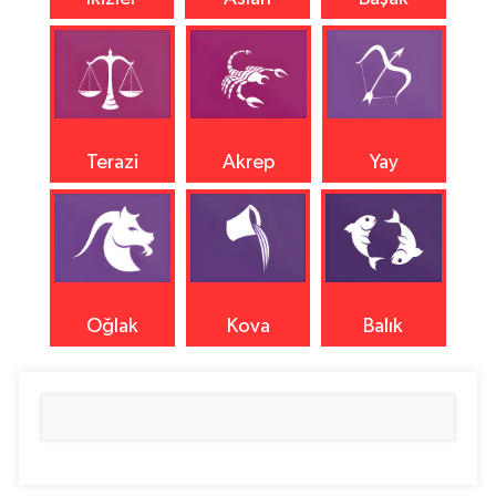
Terazi
Akrep
Yay
Oğlak
Kova
Balık