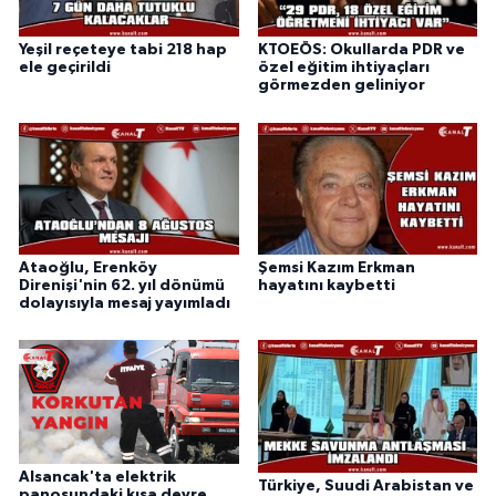
Yeşil reçeteye tabi 218 hap
KTOEÖS: Okullarda PDR ve
ele geçirildi
özel eğitim ihtiyaçları
görmezden geliniyor
Ataoğlu, Erenköy
Şemsi Kazım Erkman
Direnişi'nin 62. yıl dönümü
hayatını kaybetti
dolayısıyla mesaj yayımladı
Alsancak'ta elektrik
Türkiye, Suudi Arabistan ve
panosundaki kısa devre