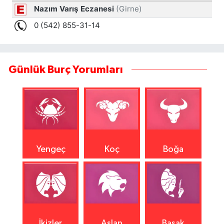
Günlük Burç Yorumları
Yengeç
Koç
Boğa
İkizler
Aslan
Başak