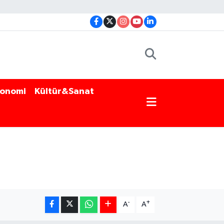
onomi
Kültür&Sanat
-
+
A
A