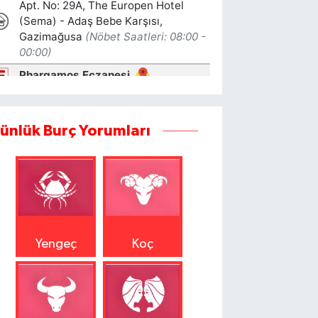
ünlük Burç Yorumları
Yengeç
Koç