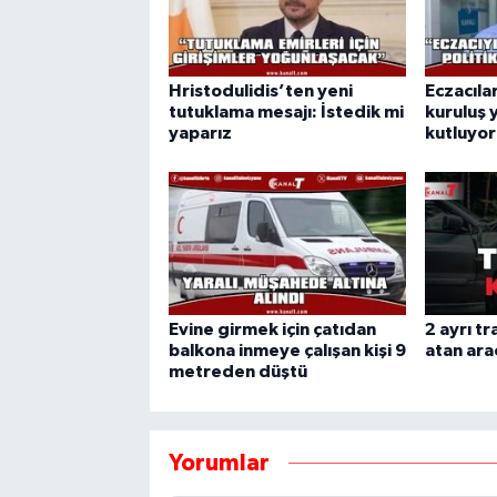
Hristodulidis’ten yeni
Eczacılar
tutuklama mesajı: İstedik mi
kuruluş 
yaparız
kutluyor
Evine girmek için çatıdan
2 ayrı tr
balkona inmeye çalışan kişi 9
atan araç
metreden düştü
Yorumlar