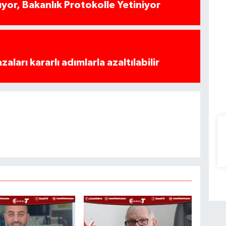
yor, Bakanlık Protokolle Yetiniyor
azaları kararlı adımlarla azaltılabilir