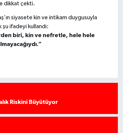
ne dikkat çekti.
aş’ın siyasete kin ve intikam duygusuyla
u ifadeyi kullandı:
n biri, kin ve nefretle, hele hele
ılmayacağıydı.”
alık Riskini Büyütüyor