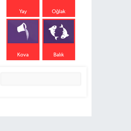
Yay
Oğlak
Kova
Balık