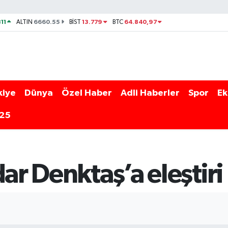
11
6660.55
13.779
64.840,97
ALTIN
BİST
BTC
kiye
Dünya
Özel Haber
Adli Haberler
Spor
Ek
025
ar Denktaş’a eleştiri