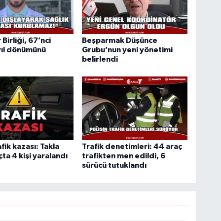
 Birliği, 67’nci
Beşparmak Düşünce
yıl dönümünü
Grubu’nun yeni yönetimi
belirlendi
afik kazası: Takla
Trafik denetimleri: 44 araç
ta 4 kişi yaralandı
trafikten men edildi, 6
sürücü tutuklandı