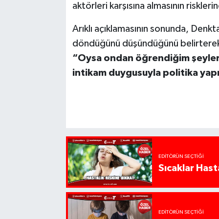
aktörleri karşısına almasının riskleri
Arıklı açıklamasının sonunda, Denkt
döndüğünü düşündüğünü belirterek ş
“Oysa ondan öğrendiğim şeylerde
intikam duygusuyla politika yap
EDITÖRÜN SEÇTIĞI
Sıcaklar Hast
EDITÖRÜN SEÇTIĞI