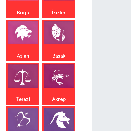
Boğa
İkizler
Aslan
Başak
Terazi
Akrep