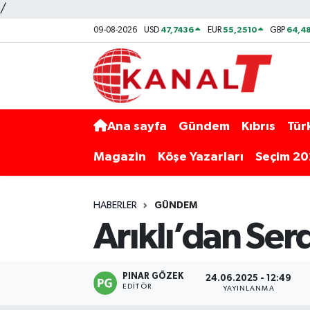
/
47,7436
55,2510
64,48
09-08-2026
USD
EUR
GBP
Ana sayfa
Gündem
Kıbrıs
Tür
Magazin
Köşe Yazarları
Seçim 2
HABERLER
GÜNDEM
Arıklı’dan Serd
PINAR GÖZEK
24.06.2025 - 12:49
EDITÖR
YAYINLANMA