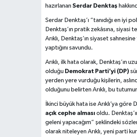
hazırlanan
Serdar Denktaş
hakkınd
Serdar Denktaş’ı “tanıdığı en iyi poli
Denktaş’ın pratik zekâsına, siyasi
Arıklı, Denktaş’ın siyaset sahnesin
yaptığını savundu.
Arıklı, ilk hata olarak, Denktaş’ın uz
olduğu
Demokrat Parti’yi (DP)
sür
yerden yere vurduğu kişilerin, aslınd
olduğunu belirten Arıklı, bu tutumun
İkinci büyük hata ise Arıklı’ya gör
açık cephe alması
oldu. Denktaş’ı
geleni yapacağım” şeklindeki sözler
olarak niteleyen Arıklı, yeni parti 