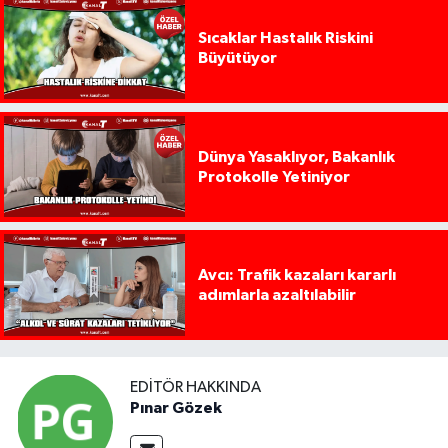
Sıcaklar Hastalık Riskini
Büyütüyor
Dünya Yasaklıyor, Bakanlık
Protokolle Yetiniyor
Avcı: Trafik kazaları kararlı
adımlarla azaltılabilir
EDITÖR HAKKINDA
Pınar Gözek