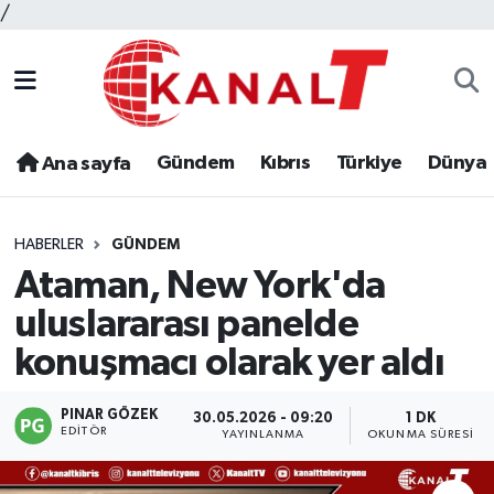
/
Gündem
Kıbrıs
Türkiye
Dünya
Ana sayfa
HABERLER
GÜNDEM
Ataman, New York'da
uluslararası panelde
konuşmacı olarak yer aldı
PINAR GÖZEK
30.05.2026 - 09:20
1 DK
EDITÖR
YAYINLANMA
OKUNMA SÜRESI