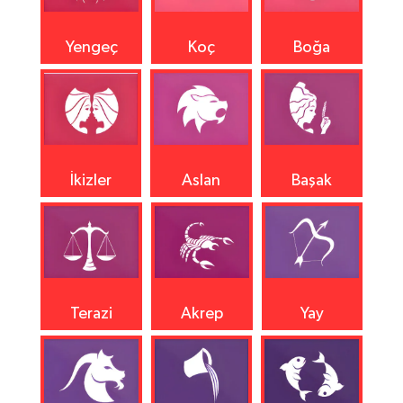
Yengeç
Koç
Boğa
İkizler
Aslan
Başak
Terazi
Akrep
Yay