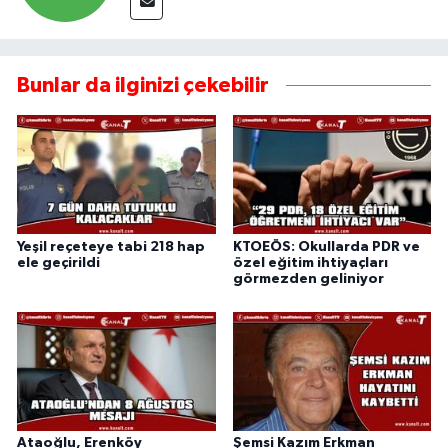
Bunlar da ilginizi çekebilir
Yeşil reçeteye tabi 218 hap
KTOEÖS: Okullarda PDR ve
ele geçirildi
özel eğitim ihtiyaçları
görmezden geliniyor
Ataoğlu, Erenköy
Şemsi Kazım Erkman