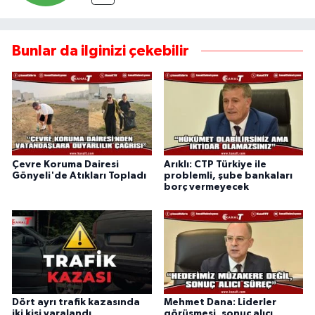
Bunlar da ilginizi çekebilir
Çevre Koruma Dairesi
Arıklı: CTP Türkiye ile
Gönyeli'de Atıkları Topladı
problemli, şube bankaları
borç vermeyecek
Dört ayrı trafik kazasında
Mehmet Dana: Liderler
iki kişi yaralandı
görüşmesi, sonuç alıcı