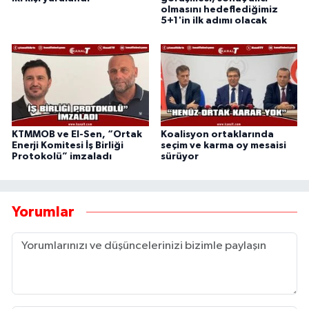
olmasını hedeflediğimiz
5+1'in ilk adımı olacak
KTMMOB ve El-Sen, “Ortak
Koalisyon ortaklarında
Enerji Komitesi İş Birliği
seçim ve karma oy mesaisi
Protokolü” imzaladı
sürüyor
Yorumlar