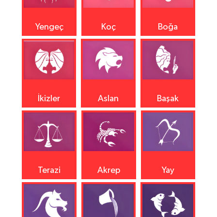
Yengeç
Koç
Boğa
İkizler
Aslan
Başak
Terazi
Akrep
Yay