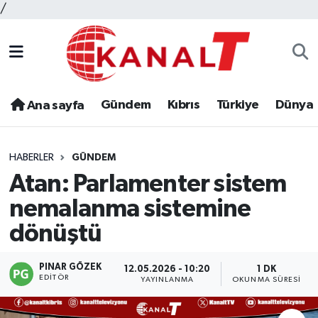
/
Gündem
Kıbrıs
Türkiye
Dünya
Ana sayfa
HABERLER
GÜNDEM
Atan: Parlamenter sistem
nemalanma sistemine
dönüştü
PINAR GÖZEK
12.05.2026 - 10:20
1 DK
EDITÖR
YAYINLANMA
OKUNMA SÜRESI