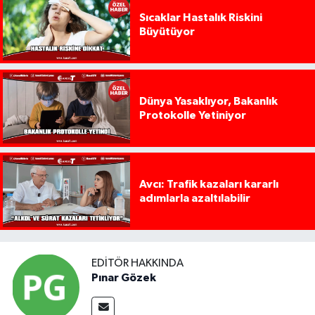
Sıcaklar Hastalık Riskini
Büyütüyor
Dünya Yasaklıyor, Bakanlık
Protokolle Yetiniyor
Avcı: Trafik kazaları kararlı
adımlarla azaltılabilir
EDITÖR HAKKINDA
Pınar Gözek