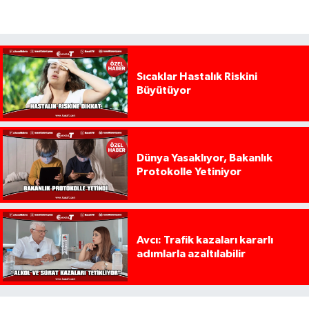
Sıcaklar Hastalık Riskini
Büyütüyor
Dünya Yasaklıyor, Bakanlık
Protokolle Yetiniyor
Avcı: Trafik kazaları kararlı
adımlarla azaltılabilir