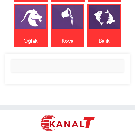
Oğlak
Kova
Balık