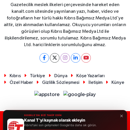
Gazetecilik meslek ilkeleri çerçevesinde hareket eden
kanalt.com sitesinde yayınlanan yazı, haber, video ve
fotoğrafların her türlü hakkı Kıbrıs Bağımsız Medya Ltd'ye
aittir, izin alınmadan kullanılamaz. Okuyucu yorumları onların
görüşleri olup Kıbrıs Bağımsız Medya Ltd ile
ilişkilendirilemez, sorumlu tutulamaz. Kıbrıs Bağımsız Medya
Ltd. harici linklerin sorumluluğunu almaz.
Kıbrıs
Türkiye
Dünya
Köşe Yazarları
Özel Haber
Gizlilik Sözleşmesi
İletişim
Künye
×
GOOGLE'DA BİZİ TAKİP EDİN
Kanal T 'yi kaynak olarak ekleyin
RSS
Copyright © 2026. Her hakkı saklıdır.
Kıbrıs'taki son gelişmeleri Google'da daha sık görün.