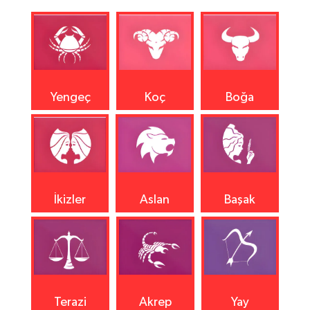
Yengeç
Koç
Boğa
İkizler
Aslan
Başak
Terazi
Akrep
Yay