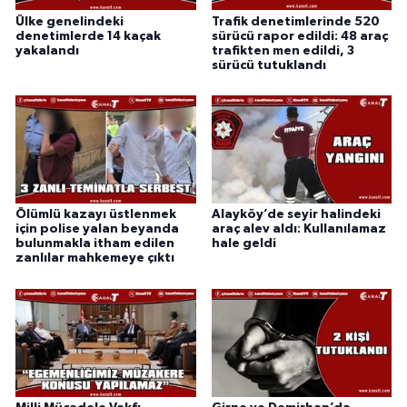
Ülke genelindeki
Trafik denetimlerinde 520
denetimlerde 14 kaçak
sürücü rapor edildi: 48 araç
yakalandı
trafikten men edildi, 3
sürücü tutuklandı
Ölümlü kazayı üstlenmek
Alayköy’de seyir halindeki
için polise yalan beyanda
araç alev aldı: Kullanılamaz
bulunmakla itham edilen
hale geldi
zanlılar mahkemeye çıktı