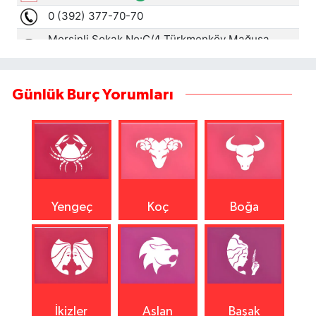
Günlük Burç Yorumları
Yengeç
Koç
Boğa
İkizler
Aslan
Başak