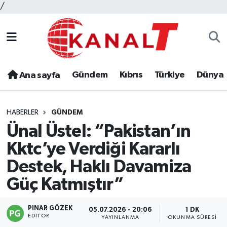
/
Gündem
Kıbrıs
Türkiye
Dünya
Ana sayfa
HABERLER
GÜNDEM
Ünal Üstel: “Pakistan’ın
Kktc’ye Verdiği Kararlı
Destek, Haklı Davamiza
Güç Katmıştır”
PINAR GÖZEK
05.07.2026 - 20:06
1 DK
EDITÖR
YAYINLANMA
OKUNMA SÜRESI