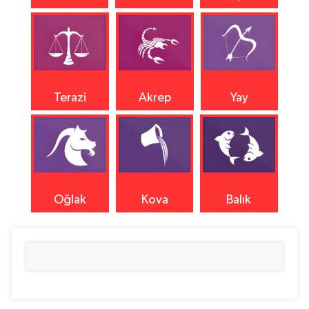
Terazi
Akrep
Yay
Oğlak
Kova
Balık