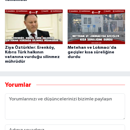
Ziya Öztürkler: Erenköy,
Metehan ve Lokmacı'da
Kıbrıs Türk halkının
geçişler kısa süreliğine
vatanına vurduğu silinmez
durdu
mührüdür
Yorumlar