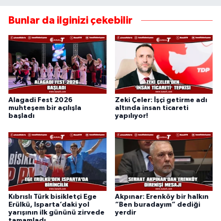
Bunlar da ilginizi çekebilir
Alagadi Fest 2026
Zeki Çeler: İşçi getirme adı
muhteşem bir açılışla
altında insan ticareti
başladı
yapılıyor!
Kıbrıslı Türk bisikletçi Ege
Akpınar: Erenköy bir halkın
Erülkü, Isparta’daki yol
“Ben buradayım” dediği
yarışının ilk gününü zirvede
yerdir
tamamladı