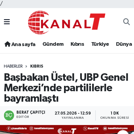
/
Gündem
Kıbrıs
Türkiye
Dünya
Ana sayfa
HABERLER
KIBRIS
Başbakan Üstel, UBP Genel
Merkezi’nde partililerle
bayramlaştı
BERAT ÇAPITÇI
27.05.2026 - 12:59
1 DK
EDITÖR
YAYINLANMA
OKUNMA SÜRESI