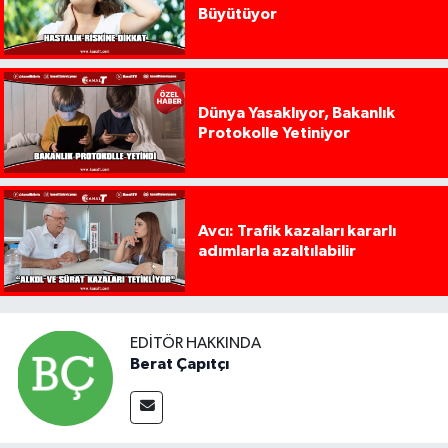
Büyütüyor
Dünya Yasaklıyor, Bakanlık
Protokolle Yetiniyor
Avcı: Trafik kazaları kararlı
adımlarla azaltılabilir
EDITÖR HAKKINDA
Berat Çapıtçı