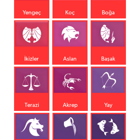
Yengeç
Koç
Boğa
İkizler
Aslan
Başak
Terazi
Akrep
Yay