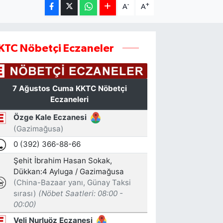
-
+
A
A
KTC Nöbetçi Eczaneler