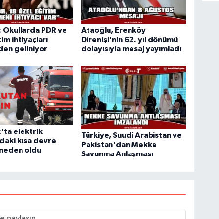
 Okullarda PDR ve
Ataoğlu, Erenköy
im ihtiyaçları
Direnişi'nin 62. yıl dönümü
en geliniyor
dolayısıyla mesaj yayımladı
'ta elektrik
Türkiye, Suudi Arabistan ve
daki kısa devre
Pakistan'dan Mekke
 neden oldu
Savunma Anlaşması