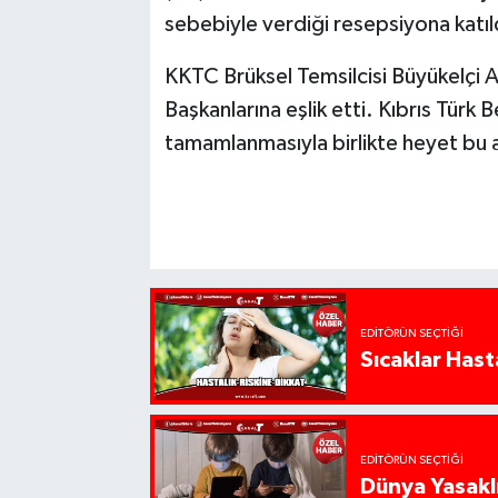
sebebiyle verdiği resepsiyona katıl
KKTC Brüksel Temsilcisi Büyükelçi 
Başkanlarına eşlik etti. Kıbrıs Türk B
tamamlanmasıyla birlikte heyet bu
EDITÖRÜN SEÇTIĞI
Sıcaklar Hast
EDITÖRÜN SEÇTIĞI
Dünya Yasaklı