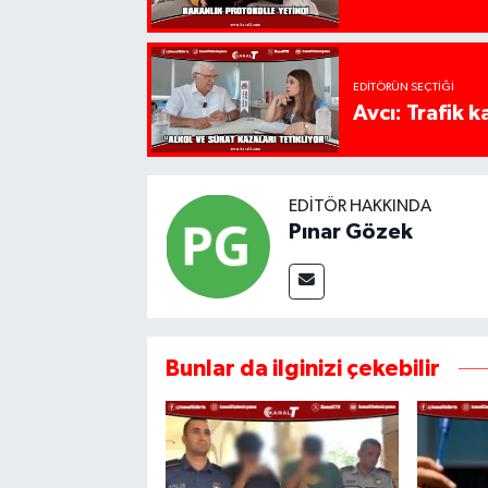
EDITÖRÜN SEÇTIĞI
Avcı: Trafik k
EDITÖR HAKKINDA
Pınar Gözek
Bunlar da ilginizi çekebilir