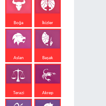
Boğa
İkizler
Aslan
Başak
Terazi
Akrep