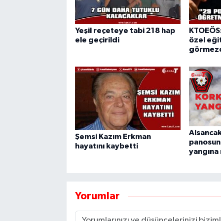
Yeşil reçeteye tabi 218 hap
KTOEÖS:
ele geçirildi
özel eğit
görmezd
Alsancak
Şemsi Kazım Erkman
panosun
hayatını kaybetti
yangına
Yorumlar