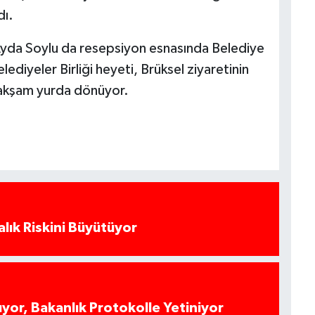
dı.
Ayda Soylu da resepsiyon esnasında Belediye
elediyeler Birliği heyeti, Brüksel ziyaretinin
 akşam yurda dönüyor.
alık Riskini Büyütüyor
yor, Bakanlık Protokolle Yetiniyor