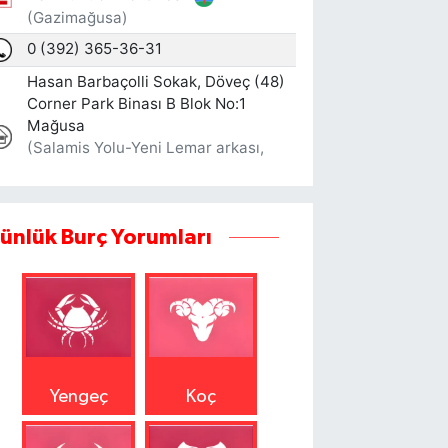
ünlük Burç Yorumları
Yengeç
Koç