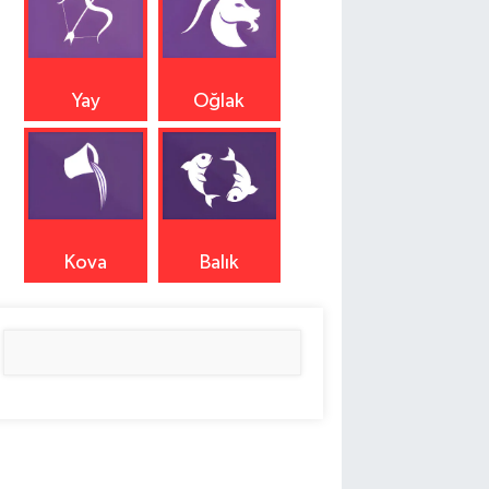
Yay
Oğlak
Kova
Balık