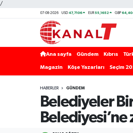
/
47,7106
55,1652
64,40
07-08-2026
USD
EUR
GBP
Ana sayfa
Gündem
Kıbrıs
Tür
Magazin
Köşe Yazarları
Seçim 2
HABERLER
GÜNDEM
Belediyeler Bi
Belediyesi’ne 