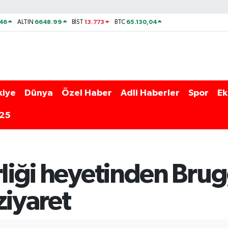
46
6648.99
13.773
65.130,04
ALTIN
BİST
BTC
kiye
Dünya
Özel Haber
Adli Haberler
Spor
Ek
025
rliği heyetinden Bru
ziyaret