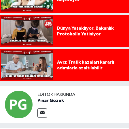
Dünya Yasaklıyor, Bakanlık
Protokolle Yetiniyor
Avcı: Trafik kazaları kararlı
adımlarla azaltılabilir
EDITÖR HAKKINDA
Pınar Gözek