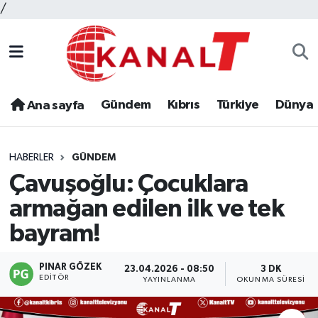
/
Gündem
Kıbrıs
Türkiye
Dünya
Ana sayfa
HABERLER
GÜNDEM
Çavuşoğlu: Çocuklara
armağan edilen ilk ve tek
bayram!
PINAR GÖZEK
23.04.2026 - 08:50
3 DK
EDITÖR
YAYINLANMA
OKUNMA SÜRESI