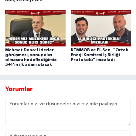
borç vermeyecek
Mehmet Dana: Liderler
KTMMOB ve El-Sen, “Ortak
görüşmesi, sonuç alıcı
Enerji Komitesi İş Birliği
olmasını hedeflediğimiz
Protokolü” imzaladı
5+1'in ilk adımı olacak
Yorumlar