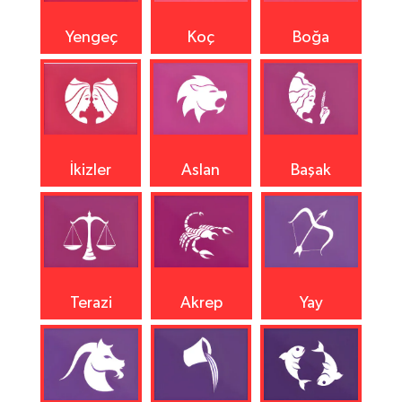
Yengeç
Koç
Boğa
İkizler
Aslan
Başak
Terazi
Akrep
Yay