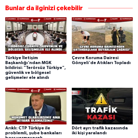
Bunlar da ilginizi çekebilir
Türkiye İletişim
Çevre Koruma Dairesi
Başkanlığı'ndan MGK
Gönyeli'de Atıkları Topladı
bildirisi: "Terörsüz Türkiye",
güvenlik ve bölgesel
gelişmeler ele alındı
Arıklı: CTP Türkiye ile
Dört ayrı trafik kazasında
problemli, şube bankaları
iki kişi yaralandı