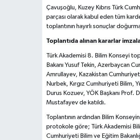
Çavuşoğlu, Kuzey Kıbrıs Türk Cumhuri
parçası olarak kabul eden tüm karde
toplantının hayırlı sonuçlar doğur
Toplantıda alınan kararlar imzal
Türk Akademisi 8. Bilim Konseyi topl
Bakanı Yusuf Tekin, Azerbaycan Cum
Amrullayev, Kazakistan Cumhuriyet
Nurbek, Kırgız Cumhuriyeti Bilim, Y
Durus Kozuev, YÖK Başkanı Prof. Dr
Mustafayev de katıldı.
Toplantının ardından Bilim Konseyinc
protokole göre; Türk Akademisi Bi
Cumhuriyeti Bilim ve Eğitim Bakanlı