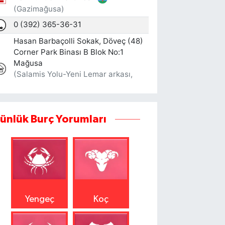
ünlük Burç Yorumları
Yengeç
Koç