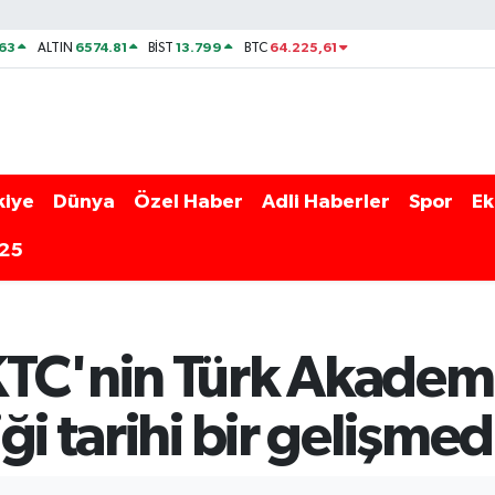
63
6574.81
13.799
64.225,61
ALTIN
BİST
BTC
kiye
Dünya
Özel Haber
Adli Haberler
Spor
Ek
025
TC'nin Türk Akademi
i tarihi bir gelişmed