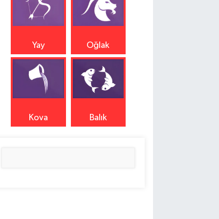
Yay
Oğlak
Kova
Balık