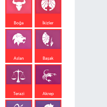
Boğa
İkizler
Aslan
Başak
Terazi
Akrep