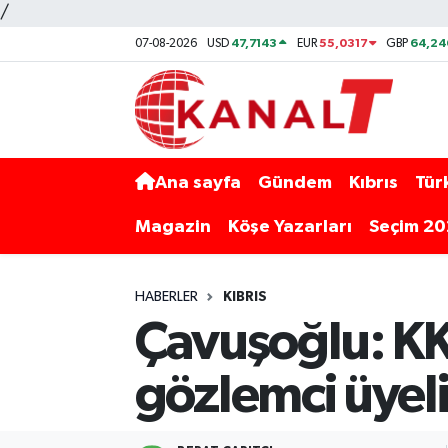
/
47,7143
55,0317
64,24
07-08-2026
USD
EUR
GBP
Ana sayfa
Gündem
Kıbrıs
Tür
Magazin
Köşe Yazarları
Seçim 2
HABERLER
KIBRIS
Çavuşoğlu: KK
gözlemci üyeliğ