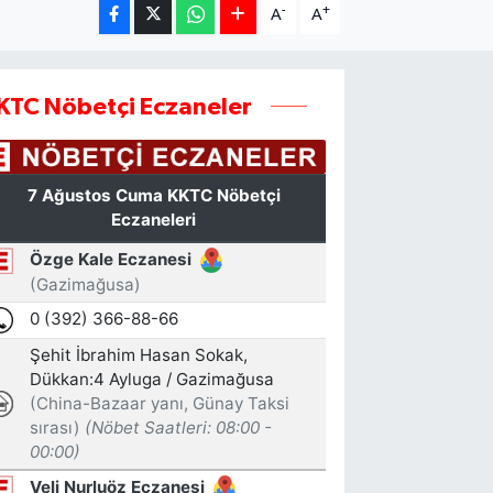
-
+
A
A
KTC Nöbetçi Eczaneler