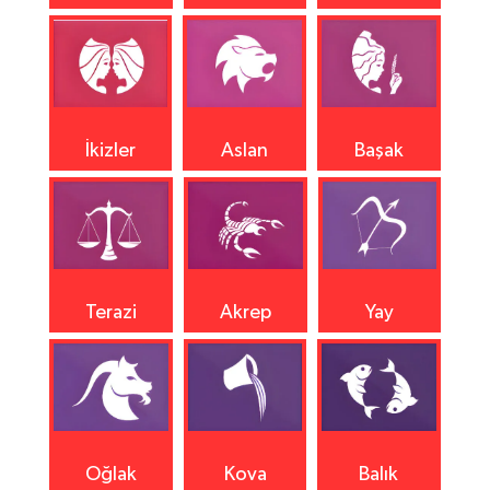
İkizler
Aslan
Başak
Terazi
Akrep
Yay
Oğlak
Kova
Balık