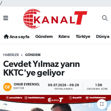
/
Gündem
Kıbrıs
Türkiye
Dünya
Ana sayfa
HABERLER
GÜNDEM
Cevdet Yılmaz yarın
KKTC'ye geliyor
ONUR EVRENSEL
09.07.2026 - 09:29
1 DK
EDITÖR
YAYINLANMA
OKUNMA SÜRESI