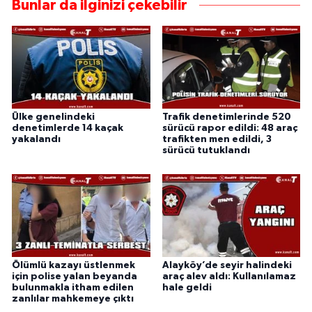
Bunlar da ilginizi çekebilir
Ülke genelindeki
Trafik denetimlerinde 520
denetimlerde 14 kaçak
sürücü rapor edildi: 48 araç
yakalandı
trafikten men edildi, 3
sürücü tutuklandı
Ölümlü kazayı üstlenmek
Alayköy’de seyir halindeki
için polise yalan beyanda
araç alev aldı: Kullanılamaz
bulunmakla itham edilen
hale geldi
zanlılar mahkemeye çıktı