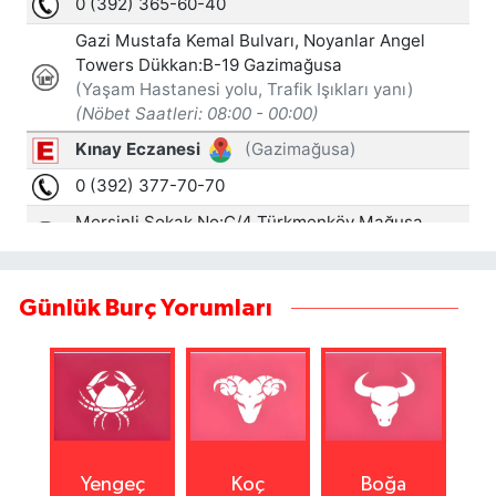
Günlük Burç Yorumları
Yengeç
Koç
Boğa