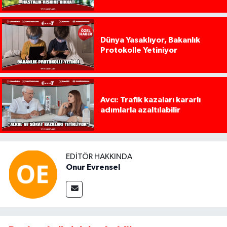
Dünya Yasaklıyor, Bakanlık
Protokolle Yetiniyor
Avcı: Trafik kazaları kararlı
adımlarla azaltılabilir
EDITÖR HAKKINDA
Onur Evrensel