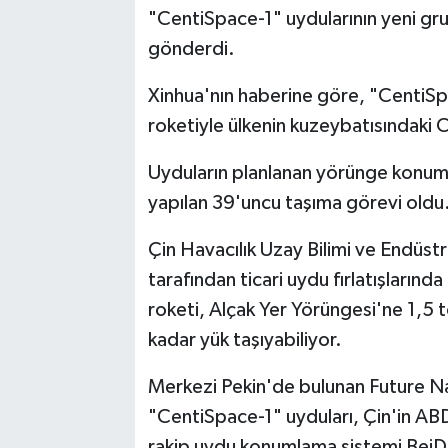
"CentiSpace-1" uydularının yeni gr
gönderdi.
Xinhua'nın haberine göre, "CentiS
roketiyle ülkenin kuzeybatısındaki 
Uyduların planlanan yörünge konumun
yapılan 39'uncu taşıma görevi oldu
Çin Havacılık Uzay Bilimi ve Endüstr
tarafından ticari uydu fırlatışlarınd
roketi, Alçak Yer Yörüngesi'ne 1,5
kadar yük taşıyabiliyor.
Merkezi Pekin'de bulunan Future Navi
"CentiSpace-1" uyduları, Çin'in A
rakip uydu konumlama sistemi BeiDou