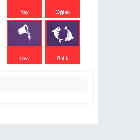
Yay
Oğlak
Kova
Balık