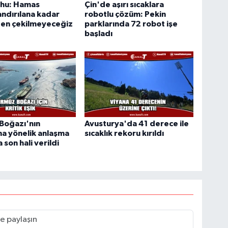
hu: Hamas
Çin'de aşırı sıcaklara
landırılana kadar
robotlu çözüm: Pekin
en çekilmeyeceğiz
parklarında 72 robot işe
başladı
Boğazı'nın
Avusturya'da 41 derece ile
na yönelik anlaşma
sıcaklık rekoru kırıldı
 son hali verildi