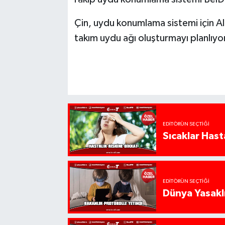
Çin, uydu konumlama sistemi için A
takım uydu ağı oluşturmayı planlıyo
EDITÖRÜN SEÇTIĞI
Sıcaklar Hast
EDITÖRÜN SEÇTIĞI
Dünya Yasaklı