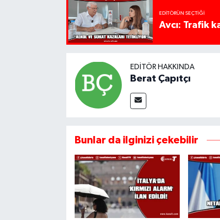
EDITÖRÜN SEÇTIĞI
Avcı: Trafik k
EDITÖR HAKKINDA
Berat Çapıtçı
Bunlar da ilginizi çekebilir