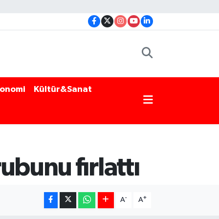
onomi
Kültür&Sanat
ubunu fırlattı
-
+
A
A