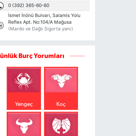
ünlük Burç Yorumları
Yengeç
Koç