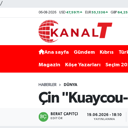
/
47,5971
55,1336
64,2
06-08-2026
USD
EUR
GBP
Ana sayfa
Gündem
Kıbrıs
Tür
Magazin
Köşe Yazarları
Seçim 2
HABERLER
DÜNYA
Çin "Kuaycou-1
BERAT ÇAPITÇI
19.06.2026 - 18:10
EDITÖR
YAYINLANMA