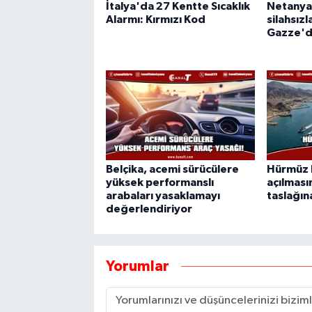
İtalya'da 27 Kentte Sıcaklık
Netanya
Alarmı: Kırmızı Kod
silahsız
Gazze'd
Belçika, acemi sürücülere
Hürmüz 
yüksek performanslı
açılması
arabaları yasaklamayı
taslağına
değerlendiriyor
Yorumlar