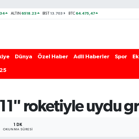
534
6518.23
13.703
64.475,47
ALTIN
BİST
BTC
kiye
Dünya
Özel Haber
Adli Haberler
Spor
Ek
025
1" roketiyle uydu gr
1 DK
OKUNMA SÜRESI