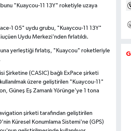
ubunu "Kuaycou-11 13Y" roketiyle uzaya
pace-1 05" uydu grubu, "Kuaycou-11 13Y"
Ciuçüen Uydu Merkezi'nden fırlatıldı.
a yerleştiği fırlatış, "Kuaycou" roketleriyle
G
.
isi Şirketine (CASIC) bağlı ExPace şirketi
a kullanılmak üzere geliştirilen "Kuaycou-11"
 ton, Güneş Eş Zamanlı Yörünge'ye 1 tona
gation şirketi tarafından geliştirilen
BD'nin Küresel Konumlama Sistemi'ne (GPS)
'nun geliştirilmesinde kullanılıyor.