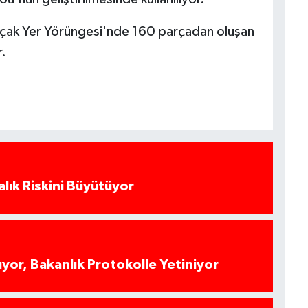
lçak Yer Yörüngesi'nde 160 parçadan oluşan
r.
alık Riskini Büyütüyor
yor, Bakanlık Protokolle Yetiniyor