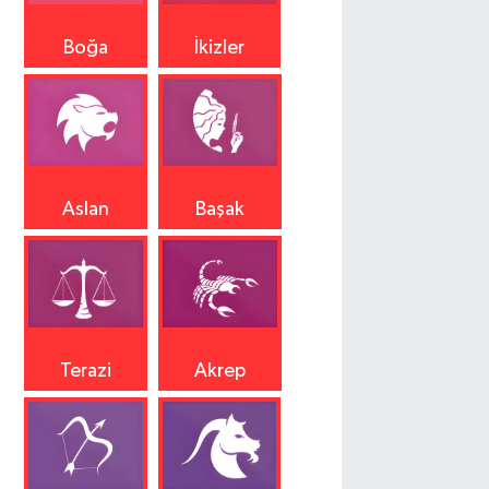
Boğa
İkizler
Aslan
Başak
Terazi
Akrep