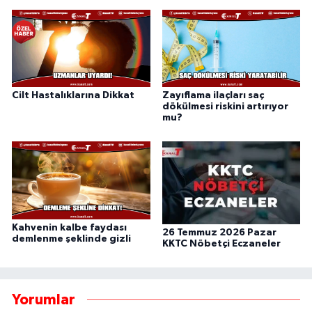
Cilt Hastalıklarına Dikkat
Zayıflama ilaçları saç
dökülmesi riskini artırıyor
mu?
Kahvenin kalbe faydası
26 Temmuz 2026 Pazar
demlenme şeklinde gizli
KKTC Nöbetçi Eczaneler
Yorumlar