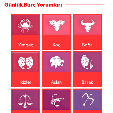
Günlük Burç Yorumları
Yengeç
Koç
Boğa
İkizler
Aslan
Başak