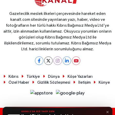
Gazetecilik meslek ilkeleri çerçevesinde hareket eden
kanalt.com sitesinde yayınlanan yazı, haber, video ve
fotoğrafların her türlü hakkı Kıbrıs Bağımsız Medya Ltd'ye
aittir, izin alınmadan kullanılamaz. Okuyucu yorumları onların
görüşleri olup Kıbrıs Bağımsız Medya Ltd ile
ilişkilendirilemez, sorumlu tutulamaz. Kıbrıs Bağımsız Medya
Ltd. harici linklerin sorumluluğunu almaz.
Kıbrıs
Türkiye
Dünya
Köşe Yazarları
Özel Haber
Gizlilik Sözleşmesi
İletişim
Künye
×
GOOGLE'DA BİZİ TAKİP EDİN