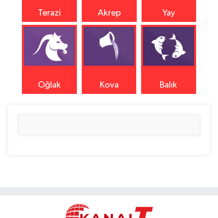
Terazi
Akrep
Yay
Oğlak
Kova
Balık