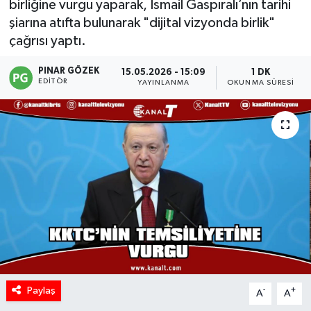
birliğine vurgu yaparak, İsmail Gaspıralı’nın tarihi
şiarına atıfta bulunarak "dijital vizyonda birlik"
çağrısı yaptı.
PINAR GÖZEK
15.05.2026 - 15:09
1 DK
EDITÖR
YAYINLANMA
OKUNMA SÜRESI
Paylaş
-
+
A
A