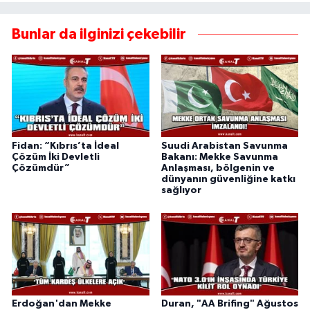
Bunlar da ilginizi çekebilir
Fidan: “Kıbrıs’ta İdeal
Suudi Arabistan Savunma
Çözüm İki Devletli
Bakanı: Mekke Savunma
Çözümdür”
Anlaşması, bölgenin ve
dünyanın güvenliğine katkı
sağlıyor
Erdoğan'dan Mekke
Duran, "AA Brifing" Ağustos