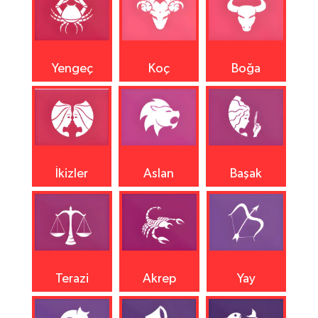
Yengeç
Koç
Boğa
İkizler
Aslan
Başak
Terazi
Akrep
Yay