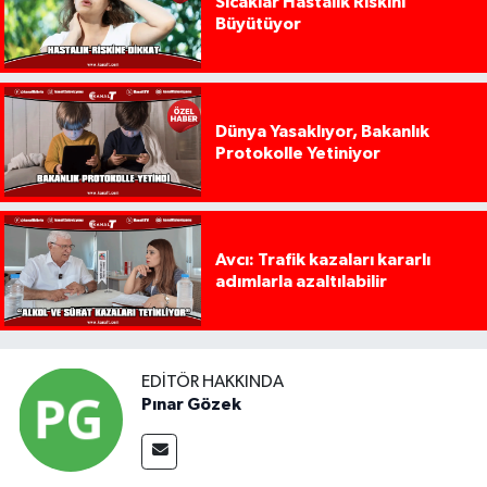
Sıcaklar Hastalık Riskini
Büyütüyor
Dünya Yasaklıyor, Bakanlık
Protokolle Yetiniyor
Avcı: Trafik kazaları kararlı
adımlarla azaltılabilir
EDITÖR HAKKINDA
Pınar Gözek