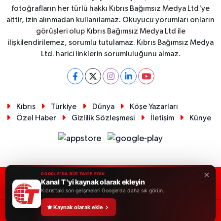
fotoğrafların her türlü hakkı Kıbrıs Bağımsız Medya Ltd'ye
aittir, izin alınmadan kullanılamaz. Okuyucu yorumları onların
görüşleri olup Kıbrıs Bağımsız Medya Ltd ile
ilişkilendirilemez, sorumlu tutulamaz. Kıbrıs Bağımsız Medya
Ltd. harici linklerin sorumluluğunu almaz.
Kıbrıs
Türkiye
Dünya
Köşe Yazarları
Özel Haber
Gizlilik Sözleşmesi
İletişim
Künye
×
GOOGLE'DA BİZİ TAKİP EDİN
Kanal T 'yi kaynak olarak ekleyin
RSS
Copyright © 2026. Her hakkı saklıdır.
Kıbrıs'taki son gelişmeleri Google'da daha sık görün.
Kaynak olarak ekle
Haber Yazılımı:
TE Bilişim