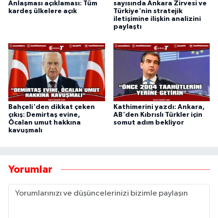
Anlaşması açıklaması: Tüm
sayısında Ankara Zirvesi ve
kardeş ülkelere açık
Türkiye'nin stratejik
iletişimine ilişkin analizini
paylaştı
Bahçeli'den dikkat çeken
Kathimerini yazdı: Ankara,
çıkış: Demirtaş evine,
AB'den Kıbrıslı Türkler için
Öcalan umut hakkına
somut adım bekliyor
kavuşmalı
Yorumlar