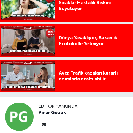
Sıcaklar Hastalık Riskini
Büyütüyor
Dünya Yasaklıyor, Bakanlık
Protokolle Yetiniyor
Avcı: Trafik kazaları kararlı
adımlarla azaltılabilir
EDITÖR HAKKINDA
Pınar Gözek