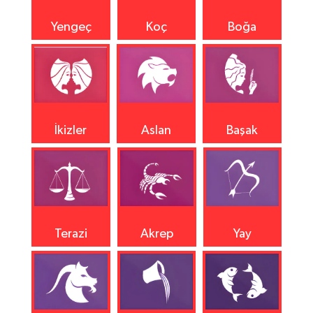
Yengeç
Koç
Boğa
İkizler
Aslan
Başak
Terazi
Akrep
Yay