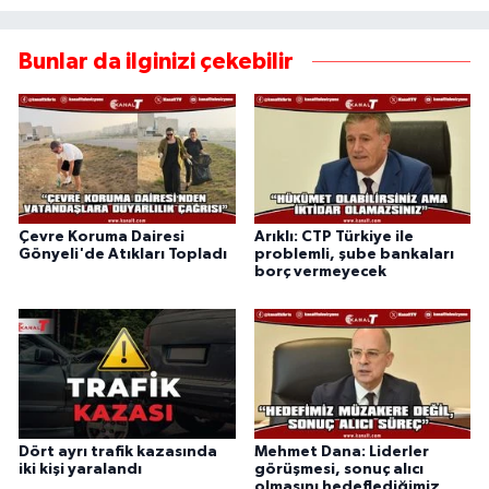
Bunlar da ilginizi çekebilir
Çevre Koruma Dairesi
Arıklı: CTP Türkiye ile
Gönyeli'de Atıkları Topladı
problemli, şube bankaları
borç vermeyecek
Dört ayrı trafik kazasında
Mehmet Dana: Liderler
iki kişi yaralandı
görüşmesi, sonuç alıcı
olmasını hedeflediğimiz