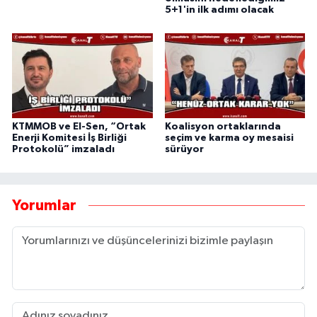
5+1'in ilk adımı olacak
KTMMOB ve El-Sen, “Ortak
Koalisyon ortaklarında
Enerji Komitesi İş Birliği
seçim ve karma oy mesaisi
Protokolü” imzaladı
sürüyor
Yorumlar