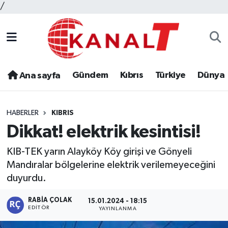
/
Gündem
Kıbrıs
Türkiye
Dünya
Ana sayfa
HABERLER
KIBRIS
Dikkat! elektrik kesintisi!
KIB-TEK yarın Alayköy Köy girişi ve Gönyeli
Mandıralar bölgelerine elektrik verilemeyeceğini
duyurdu.
RABIA ÇOLAK
15.01.2024 - 18:15
EDITÖR
YAYINLANMA