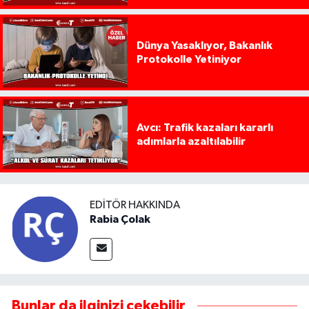
Dünya Yasaklıyor, Bakanlık
Protokolle Yetiniyor
Avcı: Trafik kazaları kararlı
adımlarla azaltılabilir
EDITÖR HAKKINDA
Rabia Çolak
Bunlar da ilginizi çekebilir