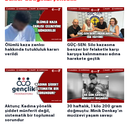
Ölümlü kaza zanlısı
GÜÇ-SEN: Silo kazasına
hakkında tutukluluk kararı
benzer bir felaketle karşı
verildi
karşıya kalınmaması adına
harekete geçtik
Aktunç: Kadına yönelik
30 haftalık, 1 kilo 200 gram
şiddet münferit değil,
doğmuştu: Minik Denkay'ın
sistematik bir toplumsal
mucizevi yaşam savaşı
sorundur