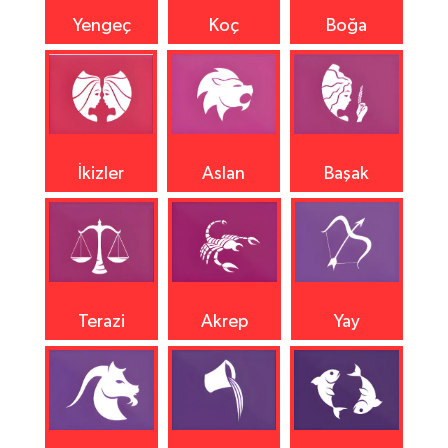
Yengeç
Koç
Boğa
İkizler
Aslan
Başak
Terazi
Akrep
Yay