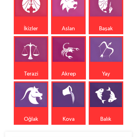
İkizler
Aslan
Başak
Terazi
Akrep
Yay
Oğlak
Kova
Balık