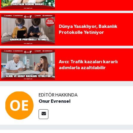
Dünya Yasaklıyor, Bakanlık
Protokolle Yetiniyor
Avcı: Trafik kazaları kararlı
adımlarla azaltılabilir
EDITÖR HAKKINDA
Onur Evrensel