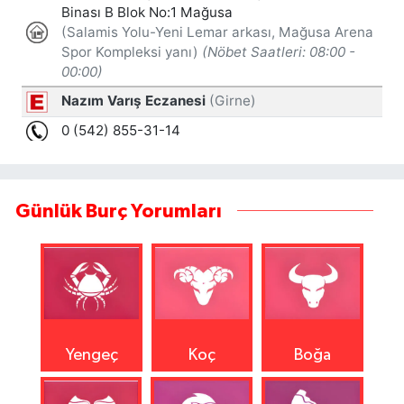
Günlük Burç Yorumları
Yengeç
Koç
Boğa