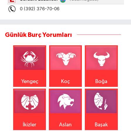
Günlük Burç Yorumları
Yengeç
Koç
Boğa
İkizler
Aslan
Başak