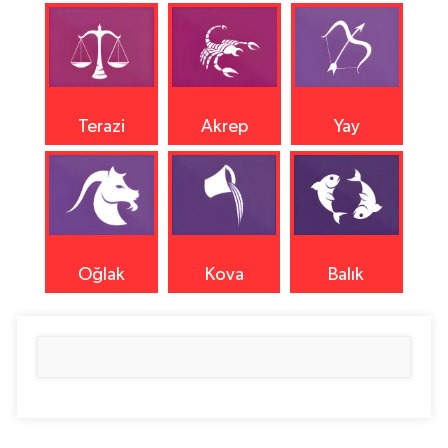
Terazi
Akrep
Yay
Oğlak
Kova
Balık