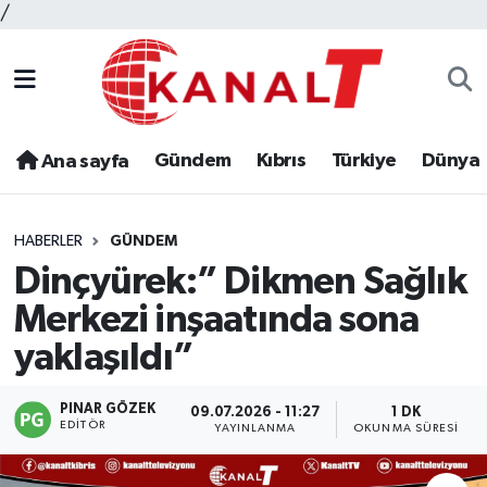
/
Gündem
Kıbrıs
Türkiye
Dünya
Ana sayfa
HABERLER
GÜNDEM
Dinçyürek:” Dikmen Sağlık
Merkezi inşaatında sona
yaklaşıldı”
PINAR GÖZEK
09.07.2026 - 11:27
1 DK
EDITÖR
YAYINLANMA
OKUNMA SÜRESI