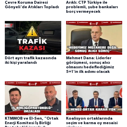
Çevre Koruma Dairesi
Arıklı: CTP Türkiye ile
Gönyeli'de Atıkları Topladı
problemli, şube bankaları
borç vermeyecek
Dört ayrı trafik kazasında
Mehmet Dana: Liderler
iki kişi yaralandı
görüşmesi, sonuç alıcı
olmasını hedeflediğimiz
5+1'in ilk adımı olacak
KTMMOB ve El-Sen, “Ortak
Koalisyon ortaklarında
Enerji Komitesi İş Birliği
seçim ve karma oy mesaisi