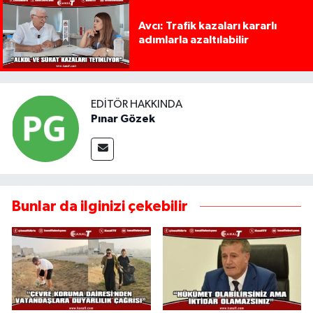
Avcı: Trafik kazaları kararlı
adımlarla azaltılabilir
EDITÖR HAKKINDA
Pınar Gözek
Bunlar da ilginizi çekebilir