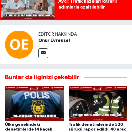
Avcı: Trafik kazaları kararlı
adımlarla azaltılabilir
EDITÖR HAKKINDA
Onur Evrensel
Bunlar da ilginizi çekebilir
Ülke genelindeki
Trafik denetimlerinde 520
denetimlerde 14 kaçak
sürücü rapor edildi: 48 araç