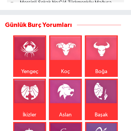
Günlük Burç Yorumları
Yengeç
Koç
Boğa
İkizler
Aslan
Başak