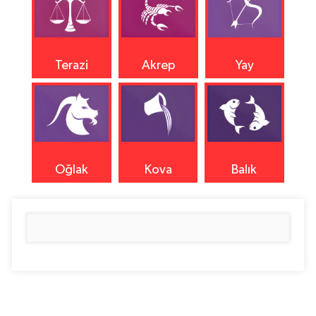
Terazi
Akrep
Yay
Oğlak
Kova
Balık