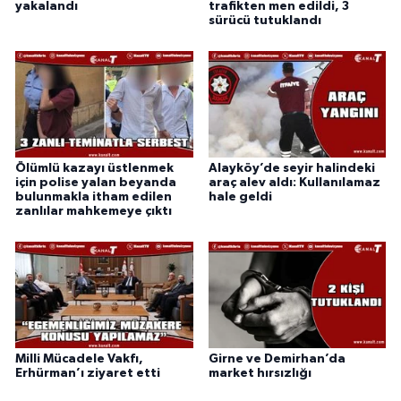
yakalandı
trafikten men edildi, 3
sürücü tutuklandı
Ölümlü kazayı üstlenmek
Alayköy’de seyir halindeki
için polise yalan beyanda
araç alev aldı: Kullanılamaz
bulunmakla itham edilen
hale geldi
zanlılar mahkemeye çıktı
Milli Mücadele Vakfı,
Girne ve Demirhan’da
Erhürman’ı ziyaret etti
market hırsızlığı