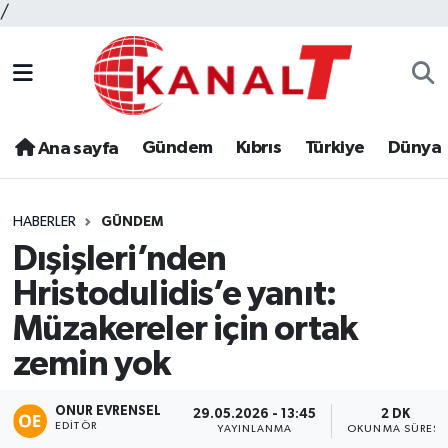
/
Gündem
Kıbrıs
Türkiye
Dünya
Ana sayfa
HABERLER
GÜNDEM
Dışişleri’nden
Hristodulidis’e yanıt:
Müzakereler için ortak
zemin yok
ONUR EVRENSEL
29.05.2026 - 13:45
2 DK
EDITÖR
YAYINLANMA
OKUNMA SÜRESI