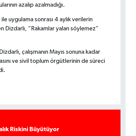
ularının azalıp azalmadığı.
 ile uygulama sonrası 4 aylık verilerin
den Dizdarlı, “Rakamlar yalan söylemez”
 Dizdarlı, çalışmanın Mayıs sonuna kadar
nı ve sivil toplum örgütlerinin de süreci
i.
alık Riskini Büyütüyor