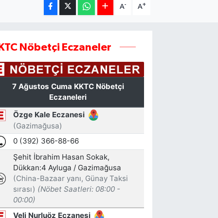
-
+
A
A
KTC Nöbetçi Eczaneler