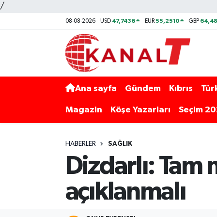
/
47,7436
55,2510
64,48
08-08-2026
USD
EUR
GBP
Ana sayfa
Gündem
Kıbrıs
Tür
Magazin
Köşe Yazarları
Seçim 2
HABERLER
SAĞLIK
Dizdarlı: Tam 
açıklanmalı