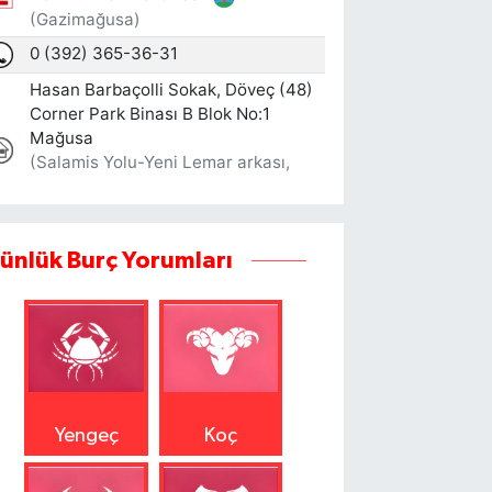
ünlük Burç Yorumları
Yengeç
Koç