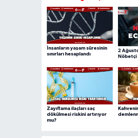
İnsanların yaşam süresinin
2 Ağust
sınırları hesaplandı
Nöbetçi
Zayıflama ilaçları saç
Kahvenin
dökülmesi riskini artırıyor
demlenme
mu?