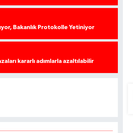
yor, Bakanlık Protokolle Yetiniyor
azaları kararlı adımlarla azaltılabilir