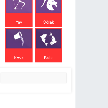
Yay
Oğlak
Kova
Balık