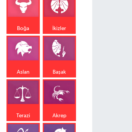
Boğa
İkizler
Aslan
Başak
Terazi
Akrep