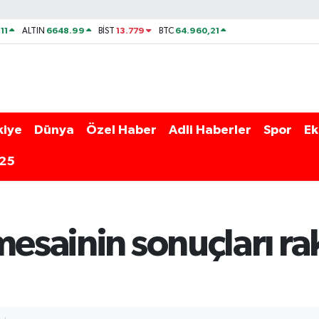
11
6648.99
13.779
64.960,21
ALTIN
BİST
BTC
kiye
Dünya
Özel Haber
Adli Haberler
Spor
Ek
025
mesainin sonuçları r