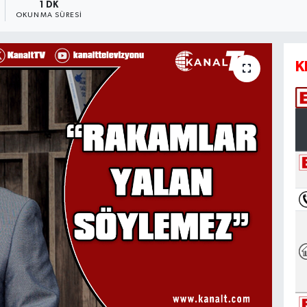
1 DK
OKUNMA SÜRESI
K