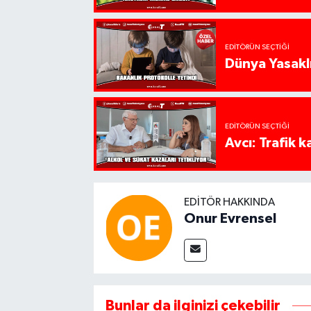
EDITÖRÜN SEÇTIĞI
Dünya Yasaklı
EDITÖRÜN SEÇTIĞI
Avcı: Trafik k
EDITÖR HAKKINDA
Onur Evrensel
Bunlar da ilginizi çekebilir