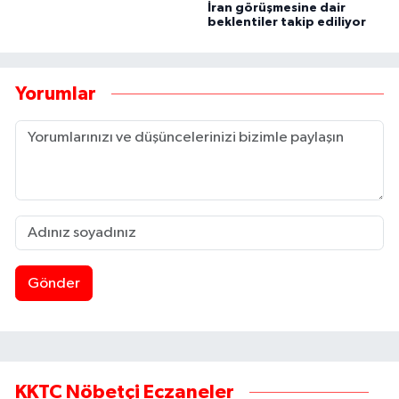
İran görüşmesine dair
beklentiler takip ediliyor
Yorumlar
Gönder
KKTC Nöbetçi Eczaneler