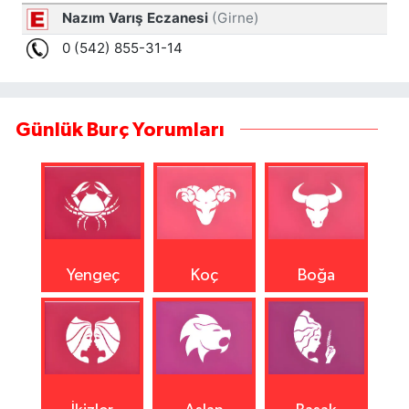
Günlük Burç Yorumları
Yengeç
Koç
Boğa