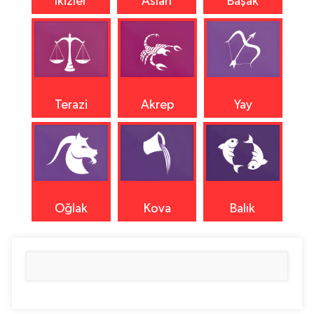
İkizler
Aslan
Başak
Terazi
Akrep
Yay
Oğlak
Kova
Balık