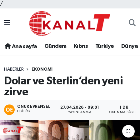
/
Gündem
Kıbrıs
Türkiye
Dünya
Ana sayfa
HABERLER
EKONOMI
Dolar ve Sterlin’den yeni
zirve
ONUR EVRENSEL
27.04.2026 - 09:01
1 DK
EDITÖR
YAYINLANMA
OKUNMA SÜRESI