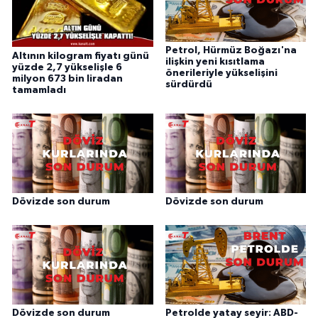
Petrol, Hürmüz Boğazı'na
Altının kilogram fiyatı günü
ilişkin yeni kısıtlama
yüzde 2,7 yükselişle 6
önerileriyle yükselişini
milyon 673 bin liradan
sürdürdü
tamamladı
Dövizde son durum
Dövizde son durum
Dövizde son durum
Petrolde yatay seyir: ABD-