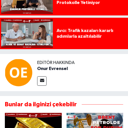
Protokolle Yetiniyor
Avcı: Trafik kazaları kararlı
adımlarla azaltılabilir
EDITÖR HAKKINDA
Onur Evrensel
Bunlar da ilginizi çekebilir