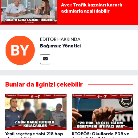
Avcı: Trafik kazaları kararlı
adımlarla azaltılabilir
EDITÖR HAKKINDA
Bağımsız Yönetici
Bunlar da ilginizi çekebilir
Yeşil reçeteye tabi 218 hap
KTOEÖS: Okullarda PDR ve