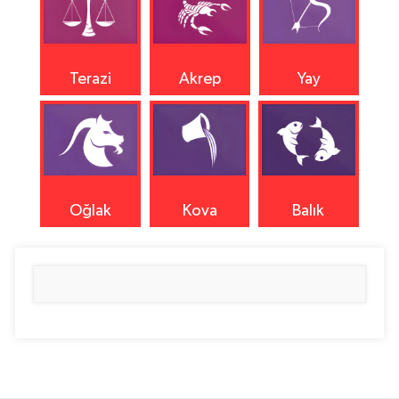
Terazi
Akrep
Yay
Oğlak
Kova
Balık