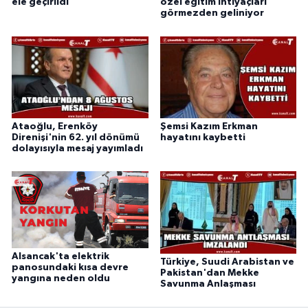
ele geçirildi
özel eğitim ihtiyaçları
görmezden geliniyor
Ataoğlu, Erenköy
Şemsi Kazım Erkman
Direnişi'nin 62. yıl dönümü
hayatını kaybetti
dolayısıyla mesaj yayımladı
Alsancak'ta elektrik
Türkiye, Suudi Arabistan ve
panosundaki kısa devre
Pakistan'dan Mekke
yangına neden oldu
Savunma Anlaşması