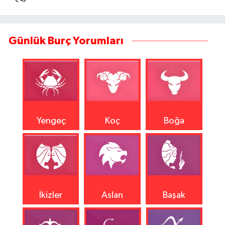
Günlük Burç Yorumları
Yengeç
Koç
Boğa
İkizler
Aslan
Başak