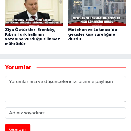
Ziya Öztürkler: Erenköy,
Metehan ve Lokmacı'da
Kıbrıs Türk halkının
geçişler kısa süreliğine
vatanına vurduğu silinmez
durdu
mührüdür
Yorumlar
Gönder