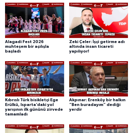
Alagadi Fest 2026
Zeki Çeler: İşçi getirme adı
muhteşem bir açılışla
altında insan ticareti
başladı
yapılıyor!
Kıbrıslı Türk bisikletçi Ege
Akpınar: Erenköy bir halkın
Erülkü, Isparta’daki yol
“Ben buradayım” dediği
yarışının ilk gününü zirvede
yerdir
tamamladı