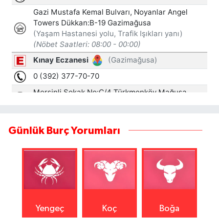
Günlük Burç Yorumları
Yengeç
Koç
Boğa