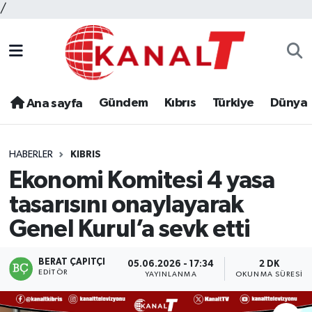
/
Gündem
Kıbrıs
Türkiye
Dünya
Ana sayfa
HABERLER
KIBRIS
Ekonomi Komitesi 4 yasa
tasarısını onaylayarak
Genel Kurul’a sevk etti
BERAT ÇAPITÇI
05.06.2026 - 17:34
2 DK
EDITÖR
YAYINLANMA
OKUNMA SÜRESI