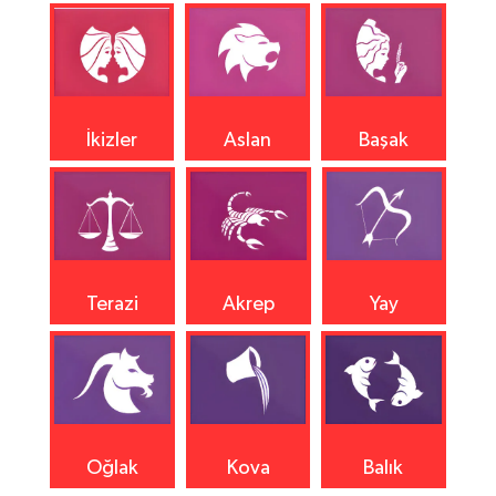
İkizler
Aslan
Başak
Terazi
Akrep
Yay
Oğlak
Kova
Balık