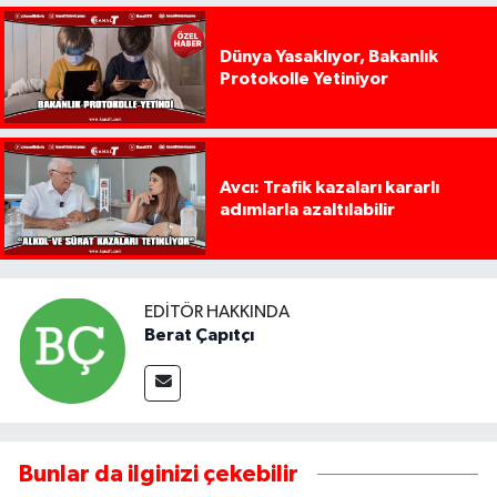
Dünya Yasaklıyor, Bakanlık
Protokolle Yetiniyor
Avcı: Trafik kazaları kararlı
adımlarla azaltılabilir
EDITÖR HAKKINDA
Berat Çapıtçı
Bunlar da ilginizi çekebilir