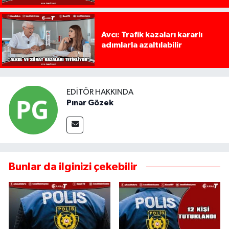
Avcı: Trafik kazaları kararlı
adımlarla azaltılabilir
EDITÖR HAKKINDA
Pınar Gözek
Bunlar da ilginizi çekebilir