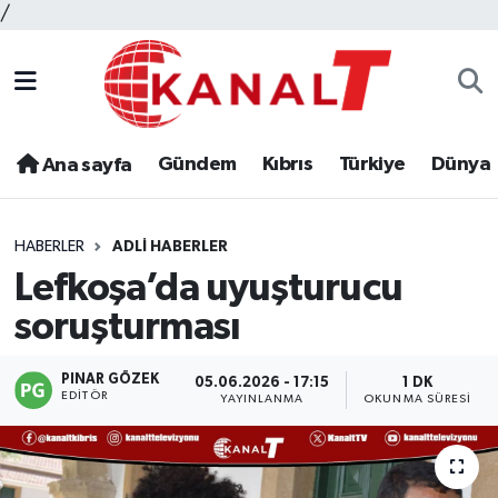
/
Gündem
Kıbrıs
Türkiye
Dünya
Ana sayfa
HABERLER
ADLI HABERLER
Lefkoşa’da uyuşturucu
soruşturması
PINAR GÖZEK
05.06.2026 - 17:15
1 DK
EDITÖR
YAYINLANMA
OKUNMA SÜRESI