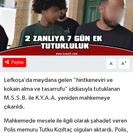
Paylaş
-
+
A
A
Lefkoşa’da meydana gelen “hintkeneviri ve
kokain alma ve tasarrufu” iddiasıyla tutuklanan
M.S.S.B. ile K.Y.A.A. yeniden mahkemeye
çıkarıldı.
Mahkemede mesele ile ilgili olarak şahadet veren
Polis memuru Tutku Kızıltaç olguları aktardı. Polis,