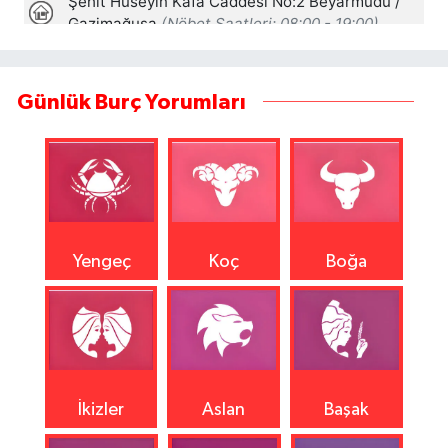
Günlük Burç Yorumları
Yengeç
Koç
Boğa
İkizler
Aslan
Başak