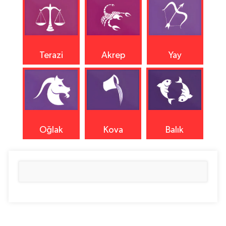
Terazi
Akrep
Yay
Oğlak
Kova
Balık