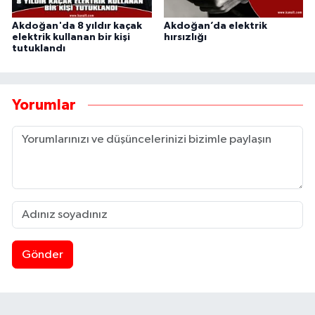
Akdoğan'da 8 yıldır kaçak
Akdoğan’da elektrik
elektrik kullanan bir kişi
hırsızlığı
tutuklandı
Yorumlar
Gönder