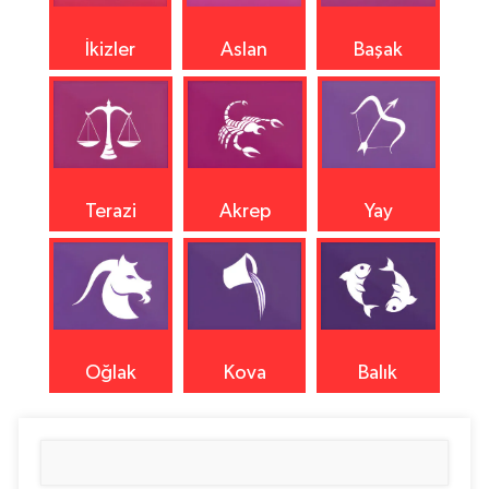
İkizler
Aslan
Başak
Terazi
Akrep
Yay
Oğlak
Kova
Balık