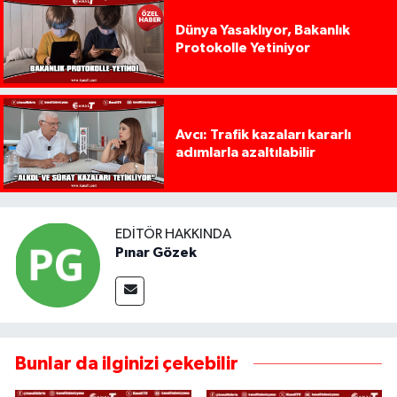
Dünya Yasaklıyor, Bakanlık
Protokolle Yetiniyor
Avcı: Trafik kazaları kararlı
adımlarla azaltılabilir
EDITÖR HAKKINDA
Pınar Gözek
Bunlar da ilginizi çekebilir