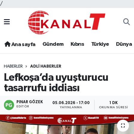
/
Gündem
Kıbrıs
Türkiye
Dünya
Ana sayfa
HABERLER
ADLI HABERLER
Lefkoşa’da uyuşturucu
tasarrufu iddiası
PINAR GÖZEK
05.06.2026 - 17:00
1 DK
EDITÖR
YAYINLANMA
OKUNMA SÜRESI