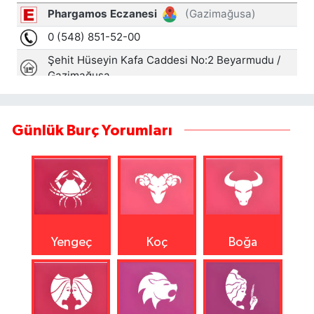
Günlük Burç Yorumları
Yengeç
Koç
Boğa