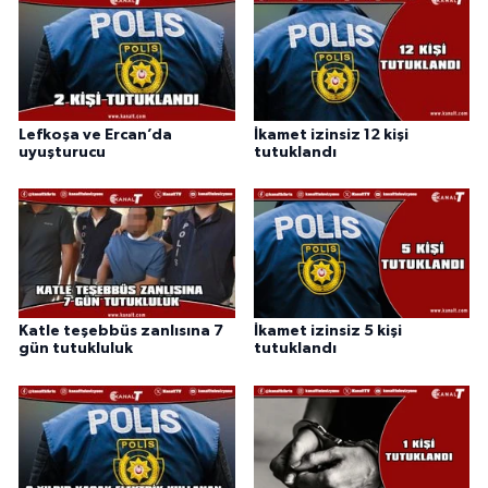
Lefkoşa ve Ercan’da
İkamet izinsiz 12 kişi
uyuşturucu
tutuklandı
Katle teşebbüs zanlısına 7
İkamet izinsiz 5 kişi
gün tutukluluk
tutuklandı