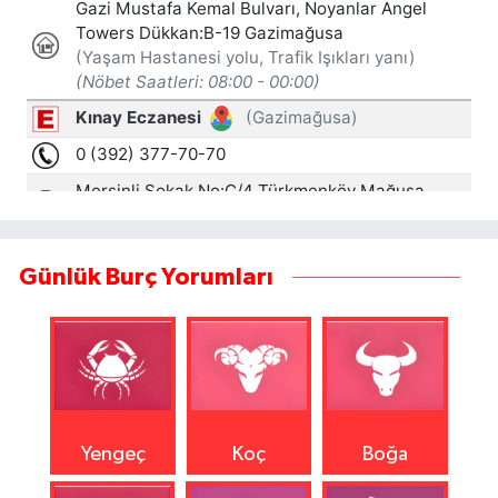
Günlük Burç Yorumları
Yengeç
Koç
Boğa