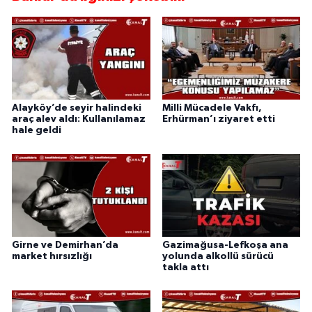
Alayköy’de seyir halindeki
Milli Mücadele Vakfı,
araç alev aldı: Kullanılamaz
Erhürman’ı ziyaret etti
hale geldi
Girne ve Demirhan’da
Gazimağusa-Lefkoşa ana
market hırsızlığı
yolunda alkollü sürücü
takla attı