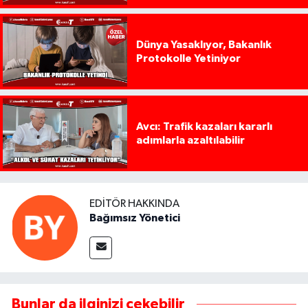
Dünya Yasaklıyor, Bakanlık
Protokolle Yetiniyor
Avcı: Trafik kazaları kararlı
adımlarla azaltılabilir
EDITÖR HAKKINDA
Bağımsız Yönetici
Bunlar da ilginizi çekebilir