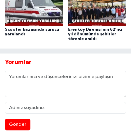
Scooter kazasında sürücü
Erenköy Direnişi’nin 62’nci
yaralandı
yıl dönümünde şehitler
törenle anıldı
Yorumlar
Gönder