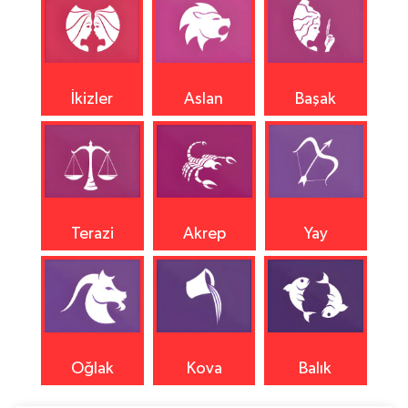
İkizler
Aslan
Başak
Terazi
Akrep
Yay
Oğlak
Kova
Balık