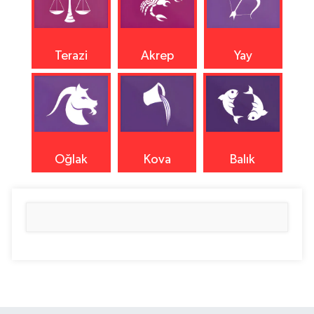
Terazi
Akrep
Yay
Oğlak
Kova
Balık