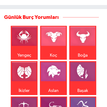
Günlük Burç Yorumları
Yengeç
Koç
Boğa
İkizler
Aslan
Başak