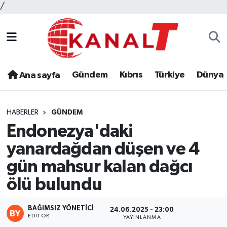
/
Gündem
Kıbrıs
Türkiye
Dünya
Ana sayfa
HABERLER
GÜNDEM
Endonezya'daki
yanardağdan düşen ve 4
gün mahsur kalan dağcı
ölü bulundu
BAĞIMSIZ YÖNETICI
24.06.2025 - 23:00
EDITÖR
YAYINLANMA