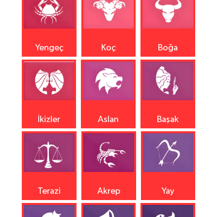
Yengeç
Koç
Boğa
İkizler
Aslan
Başak
Terazi
Akrep
Yay