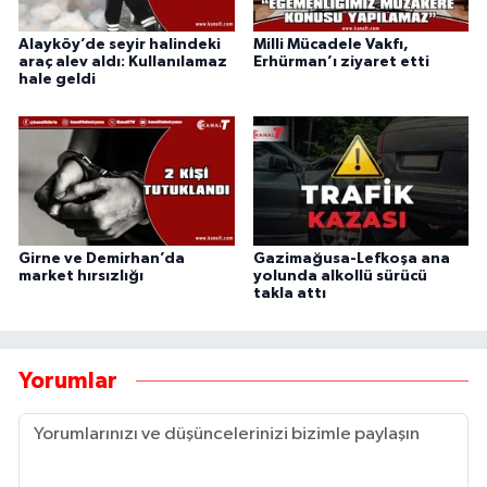
Alayköy’de seyir halindeki
Milli Mücadele Vakfı,
araç alev aldı: Kullanılamaz
Erhürman’ı ziyaret etti
hale geldi
Girne ve Demirhan’da
Gazimağusa-Lefkoşa ana
market hırsızlığı
yolunda alkollü sürücü
takla attı
Yorumlar