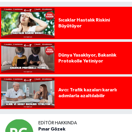
Sıcaklar Hastalık Riskini
Büyütüyor
Dünya Yasaklıyor, Bakanlık
Protokolle Yetiniyor
Avcı: Trafik kazaları kararlı
adımlarla azaltılabilir
EDITÖR HAKKINDA
Pınar Gözek