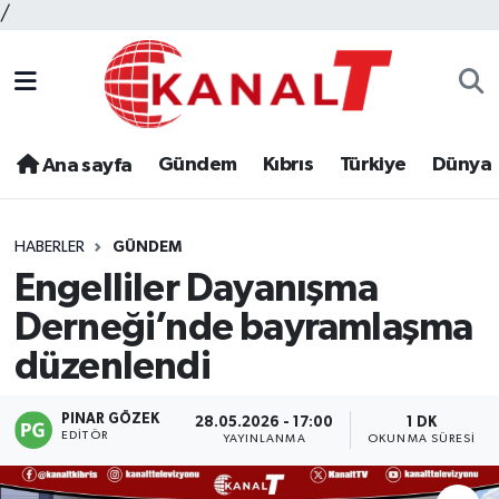
/
Gündem
Kıbrıs
Türkiye
Dünya
Ana sayfa
HABERLER
GÜNDEM
Engelliler Dayanışma
Derneği’nde bayramlaşma
düzenlendi
PINAR GÖZEK
28.05.2026 - 17:00
1 DK
EDITÖR
YAYINLANMA
OKUNMA SÜRESI