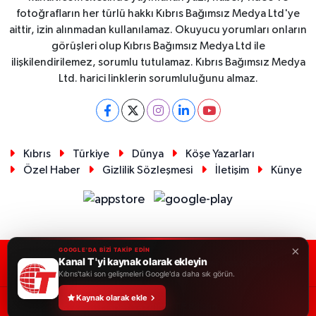
fotoğrafların her türlü hakkı Kıbrıs Bağımsız Medya Ltd'ye
aittir, izin alınmadan kullanılamaz. Okuyucu yorumları onların
görüşleri olup Kıbrıs Bağımsız Medya Ltd ile
ilişkilendirilemez, sorumlu tutulamaz. Kıbrıs Bağımsız Medya
Ltd. harici linklerin sorumluluğunu almaz.
Kıbrıs
Türkiye
Dünya
Köşe Yazarları
Özel Haber
Gizlilik Sözleşmesi
İletişim
Künye
×
GOOGLE'DA BİZİ TAKİP EDİN
Kanal T 'yi kaynak olarak ekleyin
RSS
Copyright © 2026. Her hakkı saklıdır.
Kıbrıs'taki son gelişmeleri Google'da daha sık görün.
Kaynak olarak ekle
Haber Yazılımı:
TE Bilişim