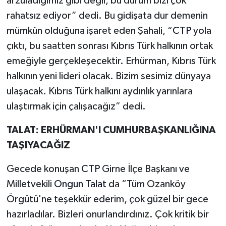
arzuladığımız gibi değil, bu durum bizi çok
rahatsız ediyor” dedi. Bu gidişata dur demenin
mümkün olduğuna işaret eden Şahali, “
CTP
yola
çıktı, bu saatten sonrası Kıbrıs Türk halkının ortak
emeğiyle gerçekleşecektir. Erhürman, Kıbrıs Türk
halkının yeni lideri olacak. Bizim sesimiz dünyaya
ulaşacak. Kıbrıs Türk halkını aydınlık yarınlara
ulaştırmak için çalışacağız” dedi.
TALAT: ERHÜRMAN'I CUMHURBAŞKANLIĞINA
TAŞIYACAĞIZ
Gecede konuşan
CTP
Girne İlçe Başkanı ve
Milletvekili
Ongun Talat
da “Tüm Ozanköy
Örgütü'ne teşekkür ederim, çok güzel bir gece
hazırladılar. Bizleri onurlandırdınız. Çok kritik bir