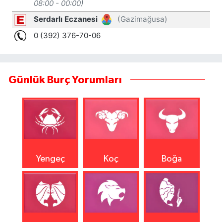
Günlük Burç Yorumları
Yengeç
Koç
Boğa