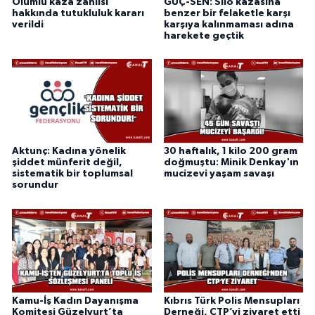
Ölümlü kaza zanlısı
GÜÇ-SEN: Silo kazasına
hakkında tutukluluk kararı
benzer bir felaketle karşı
verildi
karşıya kalınmaması adına
harekete geçtik
Aktunç: Kadına yönelik
30 haftalık, 1 kilo 200 gram
şiddet münferit değil,
doğmuştu: Minik Denkay'ın
sistematik bir toplumsal
mucizevi yaşam savaşı
sorundur
Kamu-İş Kadın Dayanışma
Kıbrıs Türk Polis Mensupları
Komitesi Güzelyurt’ta
Derneği, CTP’yi ziyaret etti