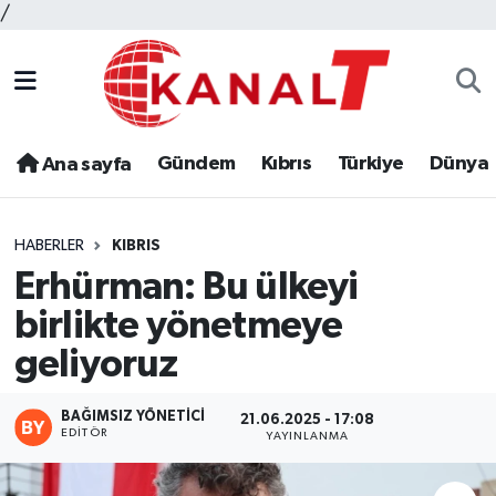
/
Gündem
Kıbrıs
Türkiye
Dünya
Ana sayfa
HABERLER
KIBRIS
Erhürman: Bu ülkeyi
birlikte yönetmeye
geliyoruz
BAĞIMSIZ YÖNETICI
21.06.2025 - 17:08
EDITÖR
YAYINLANMA