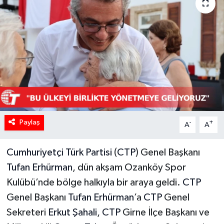
Paylaş
-
+
A
A
Cumhuriyetçi Türk Partisi
(
CTP
) Genel Başkanı
Tufan Erhürman
, dün akşam Ozanköy Spor
Kulübü’nde bölge halkıyla bir araya geldi.
CTP
Genel Başkanı
Tufan Erhürman
’a
CTP
Genel
Sekreteri
Erkut Şahali
,
CTP
Girne İlçe Başkanı ve