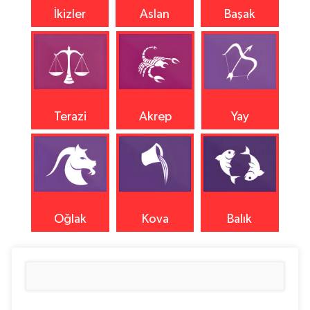
İkizler
Aslan
Başak
Terazi
Akrep
Yay
Oğlak
Kova
Balık