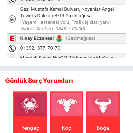
Günlük Burç Yorumları
Yengeç
Koç
Boğa