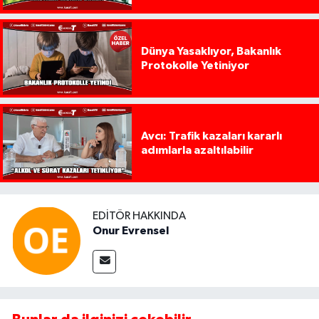
Dünya Yasaklıyor, Bakanlık
Protokolle Yetiniyor
Avcı: Trafik kazaları kararlı
adımlarla azaltılabilir
EDITÖR HAKKINDA
Onur Evrensel