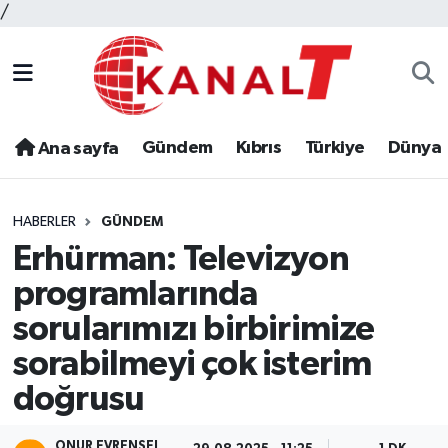
/
Gündem
Kıbrıs
Türkiye
Dünya
Ana sayfa
HABERLER
GÜNDEM
Erhürman: Televizyon
programlarında
sorularımızı birbirimize
sorabilmeyi çok isterim
doğrusu
ONUR EVRENSEL