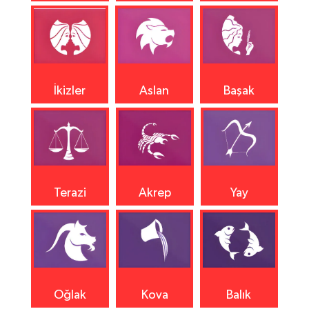
İkizler
Aslan
Başak
Terazi
Akrep
Yay
Oğlak
Kova
Balık