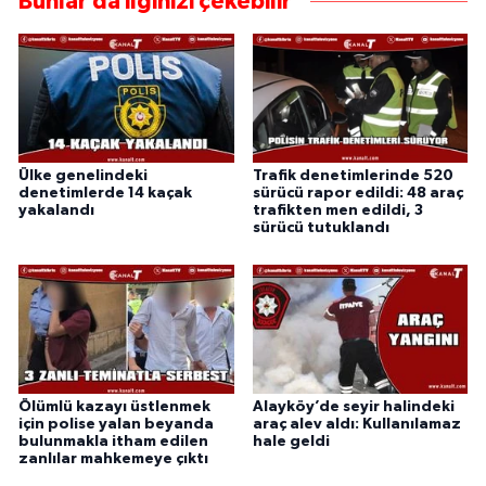
Bunlar da ilginizi çekebilir
Ülke genelindeki
Trafik denetimlerinde 520
denetimlerde 14 kaçak
sürücü rapor edildi: 48 araç
yakalandı
trafikten men edildi, 3
sürücü tutuklandı
Ölümlü kazayı üstlenmek
Alayköy’de seyir halindeki
için polise yalan beyanda
araç alev aldı: Kullanılamaz
bulunmakla itham edilen
hale geldi
zanlılar mahkemeye çıktı