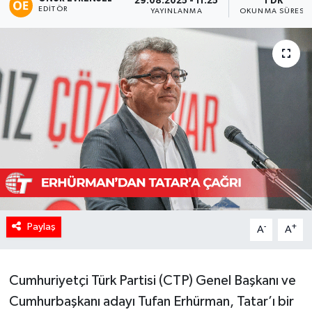
29.08.2025 - 11:25
1 DK
EDITÖR
YAYINLANMA
OKUNMA SÜRESI
Paylaş
-
+
A
A
Cumhuriyetçi Türk Partisi (CTP) Genel Başkanı ve
Cumhurbaşkanı adayı Tufan Erhürman, Tatar’ı bir