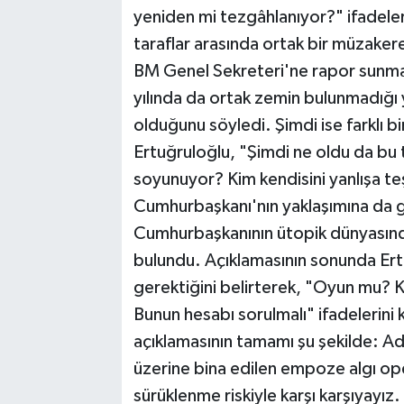
yeniden mi tezgâhlanıyor?" ifadeleri
taraflar arasında ortak bir müzaker
BM Genel Sekreteri'ne rapor sunma
yılında da ortak zemin bulunmadığı 
olduğunu söyledi. Şimdi ise farklı b
Ertuğruloğlu, "Şimdi ne oldu da bu 
soyunuyor? Kim kendisini yanlışa teş
Cumhurbaşkanı'nın yaklaşımına da 
Cumhurbaşkanının ütopik dünyasınd
bulundu. Açıklamasının sonunda Ert
gerektiğini belirterek, "Oyun mu? K
Bunun hesabı sorulmalı" ifadelerini k
açıklamasının tamamı şu şekilde: 
üzerine bina edilen empoze algı ope
sürüklenme riskiyle karşı karşıyayız.