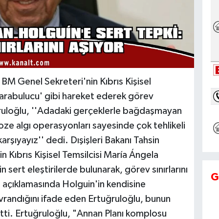
 BM Genel Sekreteri'nin Kıbrıs Kişisel
'arabulucu' gibi hareket ederek görev
rtuğruloğlu, ''Adadaki gerçeklerle bağdaşmayan
ze algı operasyonları sayesinde çok tehlikeli
karşıyayız'' dedi. Dışişleri Bakanı Tahsin
 Kıbrıs Kişisel Temsilcisi María Ángela
n sert eleştirilerde bulunarak, görev sınırlarını
G
ılı açıklamasında Holguin'in kendisine
avrandığını ifade eden Ertuğruloğlu, bunun
rtti. Ertuğruloğlu, "Annan Planı komplosu