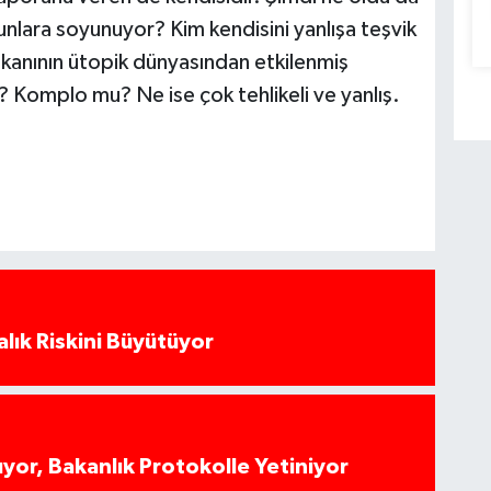
unlara soyunuyor? Kim kendisini yanlışa teşvik
anının ütopik dünyasından etkilenmiş
Komplo mu? Ne ise çok tehlikeli ve yanlış.
alık Riskini Büyütüyor
yor, Bakanlık Protokolle Yetiniyor