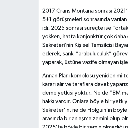
2017 Crans Montana sonrası 2021’de
5+1 görüşmeleri sonrasında varılan 
idi. 2025 sonrası süreçte ise “ortak
yokken, hatta konjonktür çok daha 
Sekreteri’nin Kişisel Temsilcisi Bayan 
ederek, sanki “arabuluculuk” görevi 
yaparak, üstüne vazife olmayan işle
Annan Planı komplosu yeniden mi te
kararı alır ve taraflara davet yaparı
deme yetkisi yoktur. Ne de “BM m
hakkı vardır. Onlara böyle bir yetki
Sekreter’in, ne de Holguin’in böyle 
arasında bir anlaşma zemini olup olm
2025’te böyle bir zemin olmadığı r