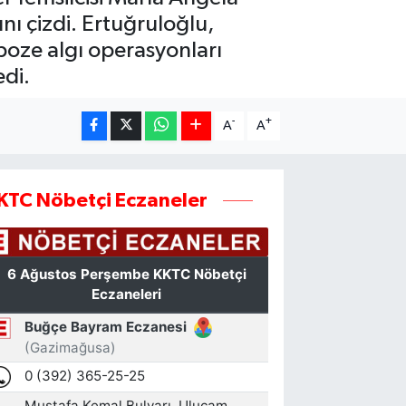
ını çizdi. Ertuğruloğlu,
oze algı operasyonları
edi.
-
+
A
A
KTC Nöbetçi Eczaneler