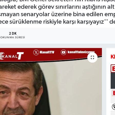
reket ederek görev sınırlarını aştığının alt
mayan senaryolar üzerine bina edilen emp
ece sürüklenme riskiyle karşı karşıyayız'' d
2 DK
OKUNMA SÜRESI
K