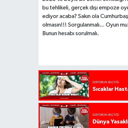
bu tehlikeli, gerçek dışı empoze oy
ediyor acaba? Sakın ola Cumhurbaşk
olmasın!!! Sorgulanmalı… Oyun mu? 
Bunun hesabı sorulmalı.
EDITÖRÜN SEÇTIĞI
Sıcaklar Hast
EDITÖRÜN SEÇTIĞI
Dünya Yasaklı