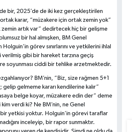
 bir, 2025’de de iki kez gerçekleştirilen
ortak karar, “müzakere için ortak zemin yok”
 zemin artık var” dedirtecek hiç bir gelişme
olumsuz bir hal almışken, BM Genel
Holguin’in görev sınırlarını ve yetkilerini ihlal
verilmiş gibi bir hareket tarzına geçiş
re soyunması ciddi bir tehlike arzetmektedir.
zgahlanıyor? BM’nin, “Biz, size rağmen 5+1
z; gelip gelmeme kararı kendilerine kalır”
asaya belge koyar, müzakere edin der” deme
yi kim verdi ki? Ne BM’nin, ne Genel
bir yetkisi yoktur. Holguin’in görevi taraflar
adığını inceleyip, bir rapor sunmaktır.
aporunu veren de kendisidir. Şimdi ne oldu da