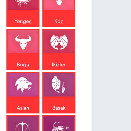
Yengeç
Koç
Boğa
İkizler
Aslan
Başak