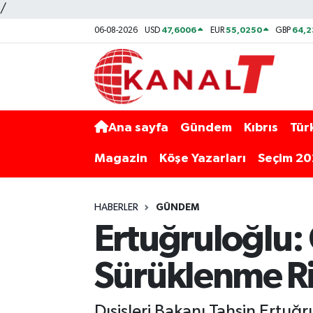
/
47,6006
55,0250
64,
06-08-2026
USD
EUR
GBP
Ana sayfa
Gündem
Kıbrıs
Tür
Magazin
Köşe Yazarları
Seçim 2
HABERLER
GÜNDEM
Ertuğruloğlu: 
Sürüklenme Ris
Dışişleri Bakanı Tahsin Ertuğr