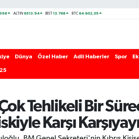
2398
6513.94
13.768
64.602,05
ALTIN
BİST
BTC
kiye
Dünya
Özel Haber
Adli Haberler
Spor
Ek
025
Çok Tehlikeli Bir Süre
kiyle Karşı Karşıyay
uloğlu, BM Genel Sekreteri'nin Kıbrıs Kişis