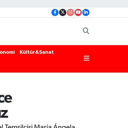
onomi
Kültür&Sanat
ce
ız
el Temsilcisi María Ángela