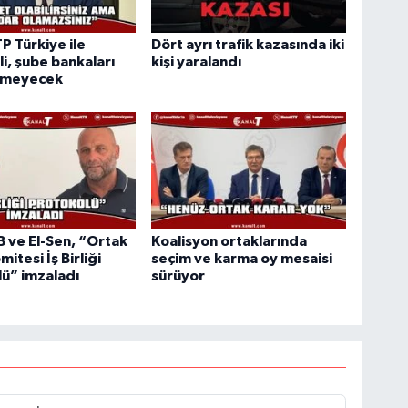
TP Türkiye ile
Dört ayrı trafik kazasında iki
i, şube bankaları
kişi yaralandı
rmeyecek
ve El-Sen, “Ortak
Koalisyon ortaklarında
mitesi İş Birliği
seçim ve karma oy mesaisi
ü” imzaladı
sürüyor