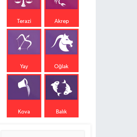
Terazi
Akrep
Yay
Oğlak
Kova
Balık