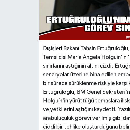
Dışişleri Bakanı Tahsin Ertuğruloğlu,
Temsilcisi María Ángela Holguin'in 
sınırlarını aştığının altını çizdi. E
senaryolar üzerine bina edilen empo
bir sürece sürüklenme riskiyle karşı 
Ertuğruloğlu, BM Genel Sekreteri'nin
Holguín'in yürüttüğü temaslara ilişki
ve yetkilerini aştığını kaydetti. Yaz
arabuluculuk görevi verilmiş gibi d
ciddi bir tehlike oluşturduğunu beli