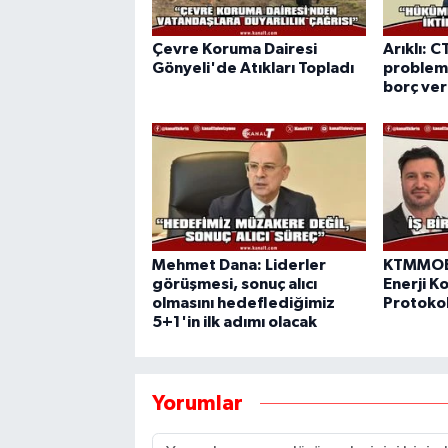
Çevre Koruma Dairesi
Arıklı: C
Gönyeli'de Atıkları Topladı
probleml
borç ve
Mehmet Dana: Liderler
KTMMOB 
görüşmesi, sonuç alıcı
Enerji Ko
olmasını hedeflediğimiz
Protokol
5+1'in ilk adımı olacak
Yorumlar