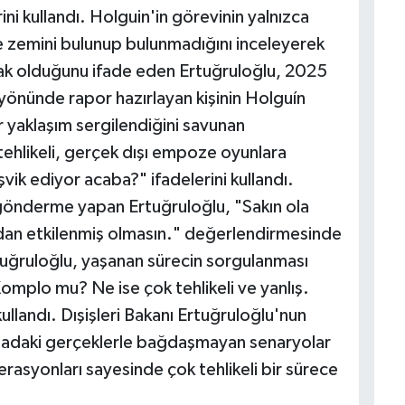
ni kullandı. Holguin'in görevinin yalnızca
e zemini bulunup bulunmadığını inceleyerek
k olduğunu ifade eden Ertuğruloğlu, 2025
yönünde rapor hazırlayan kişinin Holguín
ir yaklaşım sergilendiğini savunan
tehlikeli, gerçek dışı empoze oyunlara
vik ediyor acaba?" ifadelerini kullandı.
gönderme yapan Ertuğruloğlu, "Sakın ola
an etkilenmiş olmasın." değerlendirmesinde
uğruloğlu, yaşanan sürecin sorgulanması
omplo mu? Ne ise çok tehlikeli ve yanlış.
ullandı. Dışişleri Bakanı Ertuğruloğlu'nun
Adadaki gerçeklerle bağdaşmayan senaryolar
rasyonları sayesinde çok tehlikeli bir sürece