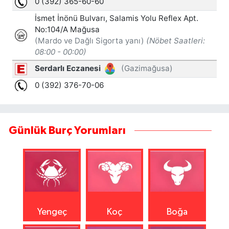
Günlük Burç Yorumları
Yengeç
Koç
Boğa