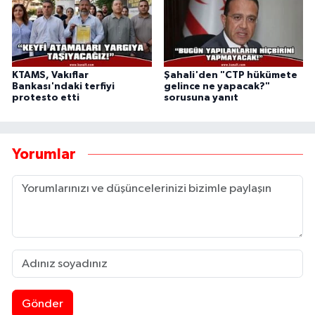
KTAMS, Vakıflar
Şahali'den "CTP hükümete
Bankası'ndaki terfiyi
gelince ne yapacak?"
protesto etti
sorusuna yanıt
Yorumlar
Gönder