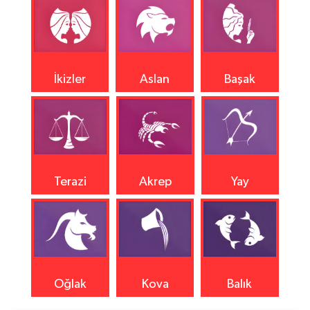
İkizler
Aslan
Başak
Terazi
Akrep
Yay
Oğlak
Kova
Balık