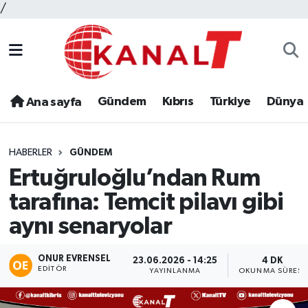
/
Gündem
Kıbrıs
Türkiye
Dünya
Ana sayfa
HABERLER
GÜNDEM
Ertuğruloğlu’ndan Rum
tarafına: Temcit pilavı gibi
aynı senaryolar
ONUR EVRENSEL
23.06.2026 - 14:25
4 DK
EDITÖR
YAYINLANMA
OKUNMA SÜRESI