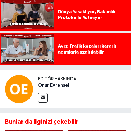
Dünya Yasaklıyor, Bakanlık
Protokolle Yetiniyor
Avcı: Trafik kazaları kararlı
adımlarla azaltılabilir
EDITÖR HAKKINDA
Onur Evrensel
Bunlar da ilginizi çekebilir