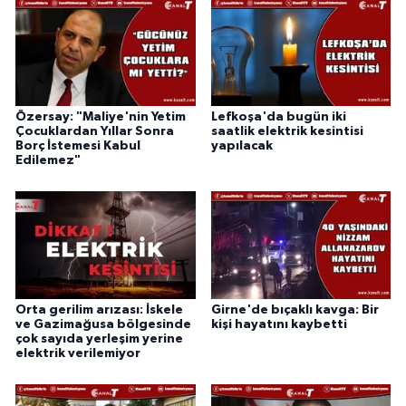
Özersay: "Maliye'nin Yetim
Lefkoşa'da bugün iki
Çocuklardan Yıllar Sonra
saatlik elektrik kesintisi
Borç İstemesi Kabul
yapılacak
Edilemez"
Orta gerilim arızası: İskele
Girne'de bıçaklı kavga: Bir
ve Gazimağusa bölgesinde
kişi hayatını kaybetti
çok sayıda yerleşim yerine
elektrik verilemiyor