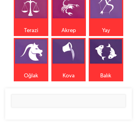
Terazi
Akrep
Yay
Oğlak
Kova
Balık