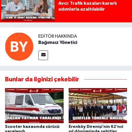
Avcı: Trafik kazaları kararlı
adımlarla azaltılabilir
EDITÖR HAKKINDA
Bağımsız Yönetici
Bunlar da ilginizi çekebilir
Scooter kazasında sürücü
Erenköy Direnişi’nin 62’nci
yaralandı
yıl dönümünde şehitler