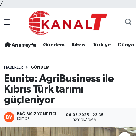
/
Gündem
Kıbrıs
Türkiye
Dünya
Ana sayfa
HABERLER
GÜNDEM
Eunite: AgriBusiness ile
Kıbrıs Türk tarımı
güçleniyor
BAĞIMSIZ YÖNETICI
06.03.2025 - 23:35
EDITÖR
YAYINLANMA