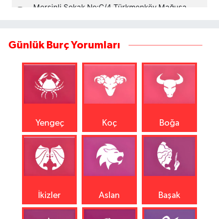
Günlük Burç Yorumları
Yengeç
Koç
Boğa
İkizler
Aslan
Başak