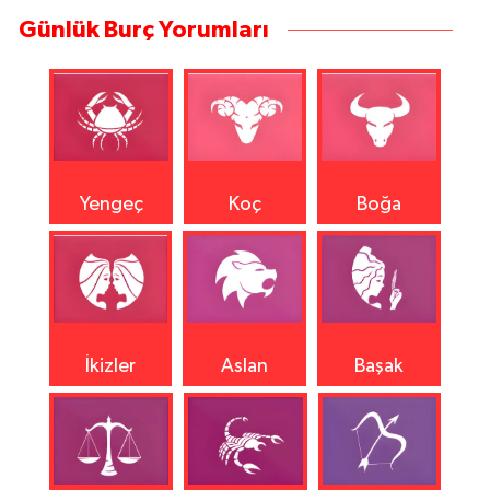
Günlük Burç Yorumları
Yengeç
Koç
Boğa
İkizler
Aslan
Başak