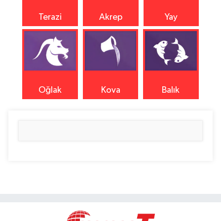
Terazi
Akrep
Yay
Oğlak
Kova
Balık