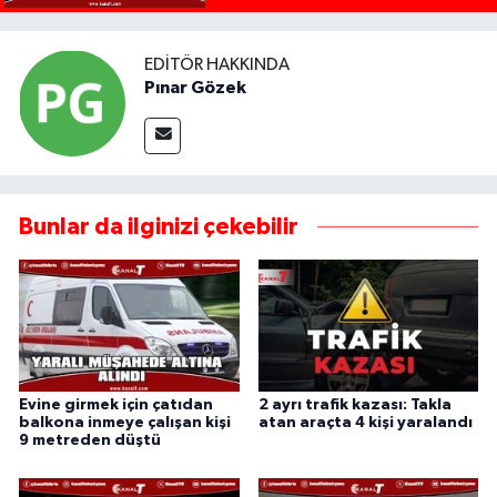
EDITÖR HAKKINDA
Pınar Gözek
Bunlar da ilginizi çekebilir
Evine girmek için çatıdan
2 ayrı trafik kazası: Takla
balkona inmeye çalışan kişi
atan araçta 4 kişi yaralandı
9 metreden düştü