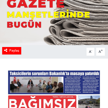
Paylaş
-
+
A
A