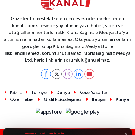
Gazetecilik meslek ilkeleri çerçevesinde hareket eden
kanalt.com sitesinde yayınlanan yazı, haber, video ve
fotoğrafların her türlü hakkı Kıbrıs Bağımsız Medya Ltd'ye
aittir, izin alınmadan kullanılamaz. Okuyucu yorumları onların
görüşleri olup Kıbrıs Bağımsız Medya Ltd ile
ilişkilendirilemez, sorumlu tutulamaz. Kıbrıs Bağımsız Medya
Ltd. harici linklerin sorumluluğunu almaz.
Kıbrıs
Türkiye
Dünya
Köşe Yazarları
Özel Haber
Gizlilik Sözleşmesi
İletişim
Künye
×
GOOGLE'DA BİZİ TAKİP EDİN