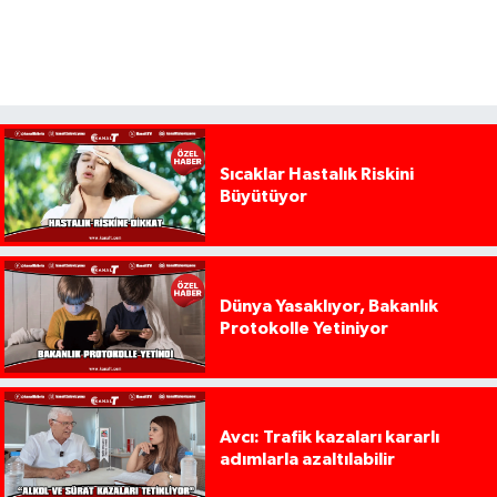
Sıcaklar Hastalık Riskini
Büyütüyor
Dünya Yasaklıyor, Bakanlık
Protokolle Yetiniyor
Avcı: Trafik kazaları kararlı
adımlarla azaltılabilir