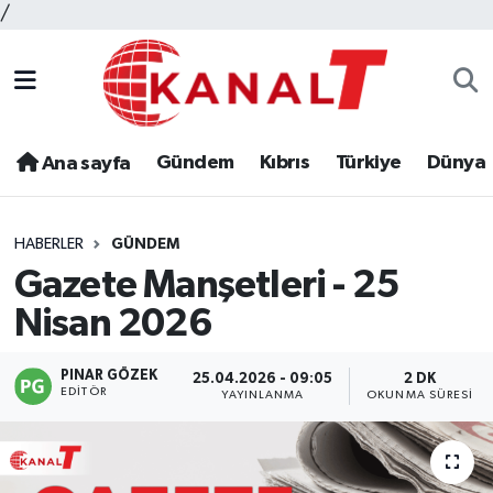
/
Gündem
Kıbrıs
Türkiye
Dünya
Ana sayfa
HABERLER
GÜNDEM
Gazete Manşetleri - 25
Nisan 2026
PINAR GÖZEK
25.04.2026 - 09:05
2 DK
EDITÖR
YAYINLANMA
OKUNMA SÜRESI