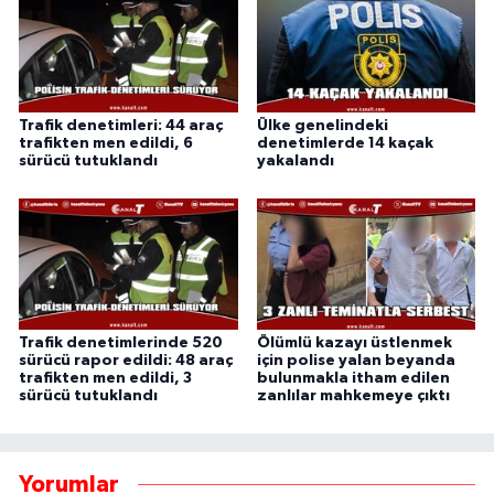
Trafik denetimleri: 44 araç
Ülke genelindeki
trafikten men edildi, 6
denetimlerde 14 kaçak
sürücü tutuklandı
yakalandı
Trafik denetimlerinde 520
Ölümlü kazayı üstlenmek
sürücü rapor edildi: 48 araç
için polise yalan beyanda
trafikten men edildi, 3
bulunmakla itham edilen
sürücü tutuklandı
zanlılar mahkemeye çıktı
Yorumlar