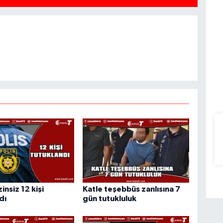
insiz 12 kişi
Katle teşebbüs zanlısına 7
dı
gün tutukluluk