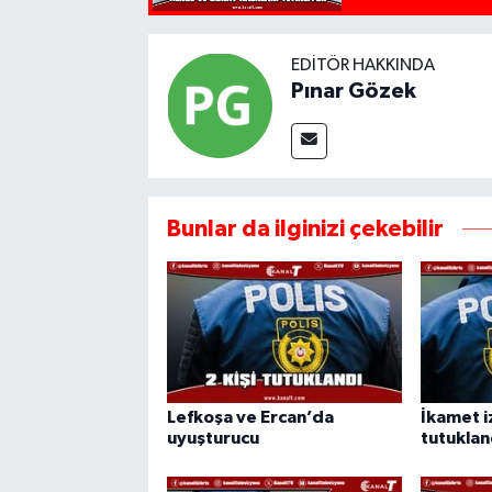
EDITÖR HAKKINDA
Pınar Gözek
Bunlar da ilginizi çekebilir
Lefkoşa ve Ercan’da
İkamet iz
uyuşturucu
tutuklan