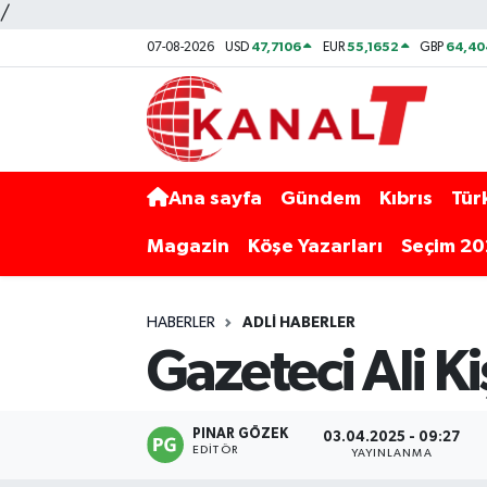
/
47,7106
55,1652
64,40
07-08-2026
USD
EUR
GBP
Ana sayfa
Gündem
Kıbrıs
Tür
Magazin
Köşe Yazarları
Seçim 2
HABERLER
ADLI HABERLER
Gazeteci Ali K
PINAR GÖZEK
03.04.2025 - 09:27
EDITÖR
YAYINLANMA