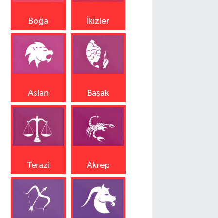
Boğa
İkizler
Aslan
Başak
Terazi
Akrep