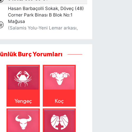
ünlük Burç Yorumları
Yengeç
Koç