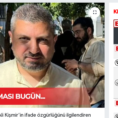
K
li Kişmir’in ifade özgürlüğünü ilgilendiren