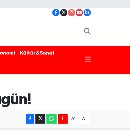
onomi
Kültür&Sanat
ugün!
-
+
A
A