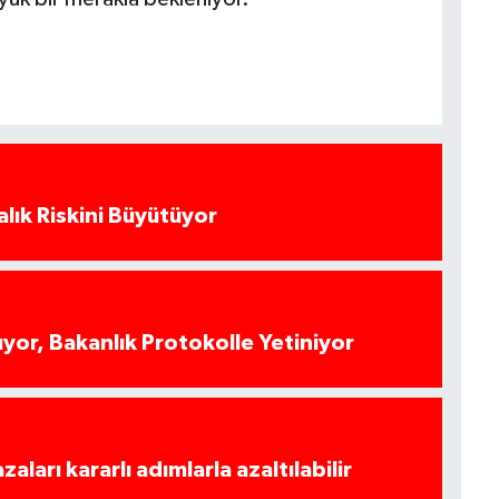
alık Riskini Büyütüyor
yor, Bakanlık Protokolle Yetiniyor
azaları kararlı adımlarla azaltılabilir