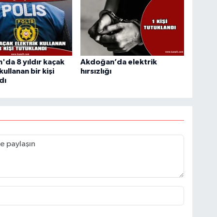
da 8 yıldır kaçak
Akdoğan’da elektrik
kullanan bir kişi
hırsızlığı
dı