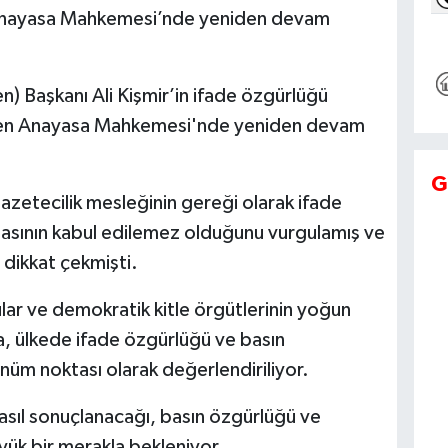
Anayasa Mahkemesi’nde yeniden devam
n) Başkanı Ali Kişmir’in ifade özgürlüğü
den Anayasa Mahkemesi'nde yeniden devam
G
zetecilik mesleğinin gereği olarak ifade
masının kabul edilemez olduğunu vurgulamış ve
 dikkat çekmişti.
ar ve demokratik kitle örgütlerinin yoğun
a, ülkede ifade özgürlüğü ve basın
nüm noktası olarak değerlendiriliyor.
nasıl sonuçlanacağı, basın özgürlüğü ve
ük bir merakla bekleniyor.