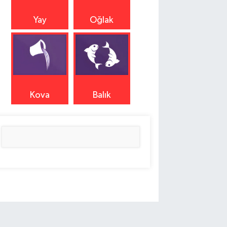
Yay
Oğlak
Kova
Balık