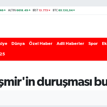
46
6618.49
13.773
65.130,04
ALTIN
BİST
BTC
kiye
Dünya
Özel Haber
Adli Haberler
Spor
Ek
025
işmir'in duruşması b