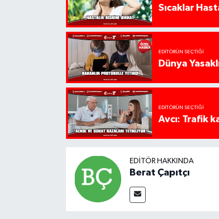
Sıcaklar Hast
EDITÖRÜN SEÇTIĞI
Dünya Yasaklı
EDITÖRÜN SEÇTIĞI
Avcı: Trafik k
EDITÖR HAKKINDA
Berat Çapıtçı