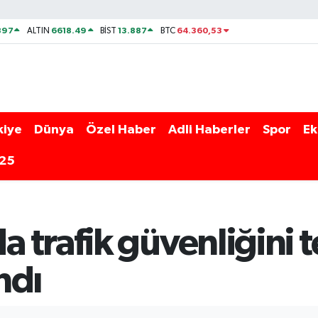
897
6618.49
13.887
64.360,53
ALTIN
BİST
BTC
kiye
Dünya
Özel Haber
Adli Haberler
Spor
Ek
025
trafik güvenliğini t
ndı