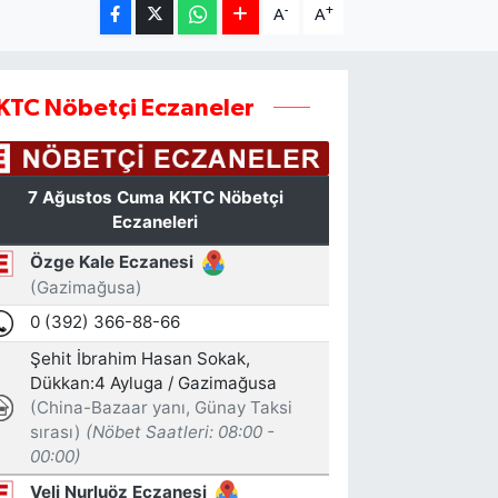
-
+
A
A
KTC Nöbetçi Eczaneler