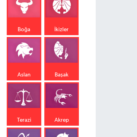
Boğa
İkizler
Aslan
Başak
Terazi
Akrep