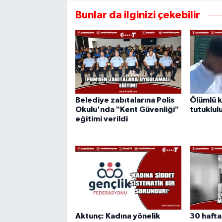
Bunlar da ilginizi çekebilir
Belediye zabıtalarına Polis
Ölümlü k
Okulu'nda "Kent Güvenliği"
tutuklulu
eğitimi verildi
Aktunç: Kadına yönelik
30 hafta