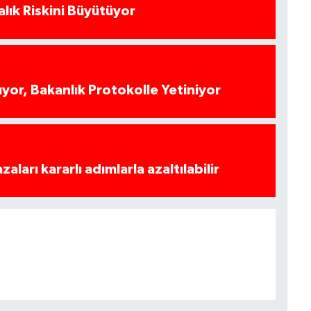
alık Riskini Büyütüyor
yor, Bakanlık Protokolle Yetiniyor
azaları kararlı adımlarla azaltılabilir