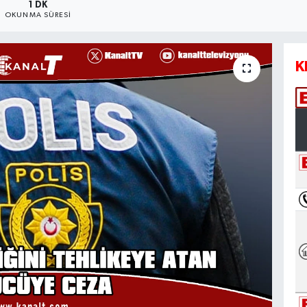
1 DK
OKUNMA SÜRESI
K