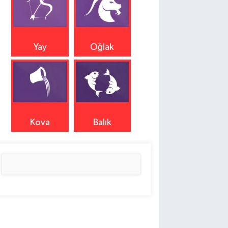
Yay
Oğlak
Kova
Balık