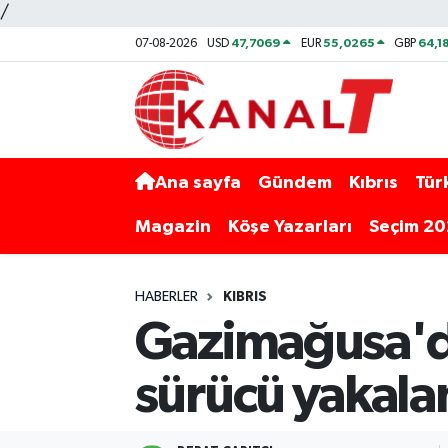
/
47,7069
55,0265
64,1
07-08-2026
USD
EUR
GBP
Ana sayfa
Gündem
Kıbrıs
Tür
Magazin
Köşe Yazarları
Seçim 2
HABERLER
KIBRIS
Gazimağusa'da 
sürücü yakala