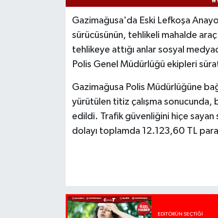
Gazimağusa'da Eski Lefkoşa Anayolu
sürücüsünün, tehlikeli mahalde araç 
tehlikeye attığı anlar sosyal medyad
Polis Genel Müdürlüğü ekipleri süra
Gazimağusa Polis Müdürlüğüne bağlı 
yürütülen titiz çalışma sonucunda, 
edildi. Trafik güvenliğini hiçe sayan
dolayı toplamda 12.123,60 TL para 
EDITÖRÜN SEÇTIĞI