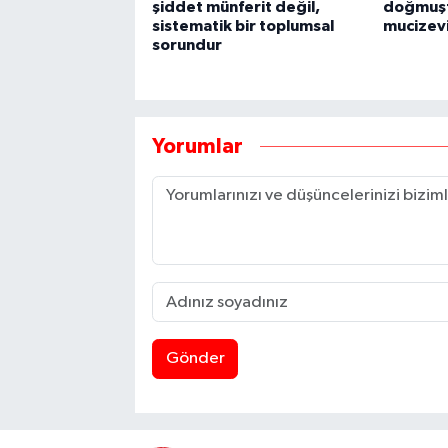
şiddet münferit değil,
doğmuşt
sistematik bir toplumsal
mucizevi
sorundur
Yorumlar
Gönder