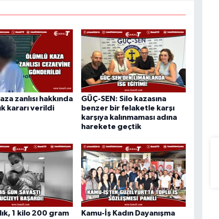
aza zanlısı hakkında
GÜÇ-SEN: Silo kazasına
k kararı verildi
benzer bir felaketle karşı
karşıya kalınmaması adına
harekete geçtik
lık, 1 kilo 200 gram
Kamu-İş Kadın Dayanışma