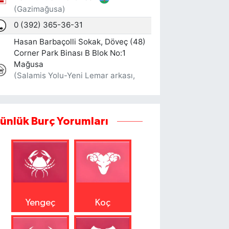
ünlük Burç Yorumları
Yengeç
Koç