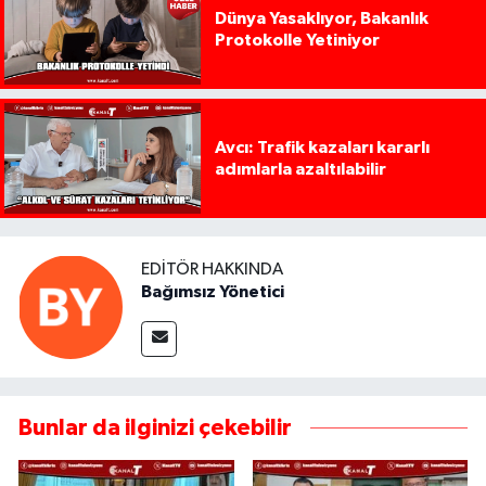
Dünya Yasaklıyor, Bakanlık
Protokolle Yetiniyor
Avcı: Trafik kazaları kararlı
adımlarla azaltılabilir
EDITÖR HAKKINDA
Bağımsız Yönetici
Bunlar da ilginizi çekebilir