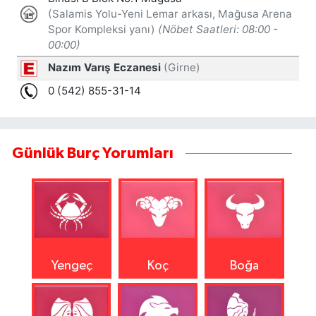
Günlük Burç Yorumları
Yengeç
Koç
Boğa