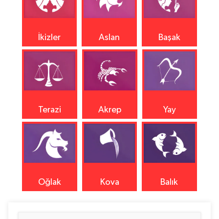
İkizler
Aslan
Başak
Terazi
Akrep
Yay
Oğlak
Kova
Balık