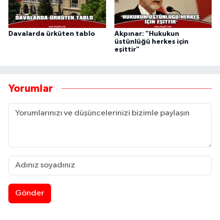
Davalarda ürküten tablo
Akpınar: "Hukukun
üstünlüğü herkes için
eşittir"
Yorumlar
Gönder