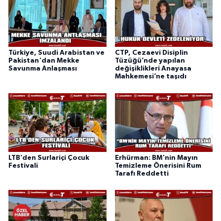
Türkiye, Suudi Arabistan ve
CTP, Cezaevi Disiplin
Pakistan'dan Mekke
Tüzüğü’nde yapılan
Savunma Anlaşması
değişiklikleri Anayasa
Mahkemesi’ne taşıdı
LTB’den Surlariçi Çocuk
Erhürman: BM'nin Mayın
Festivali
Temizleme Önerisini Rum
Tarafı Reddetti