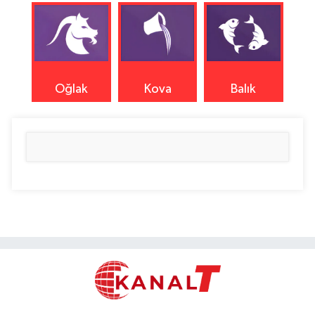
Oğlak
Kova
Balık