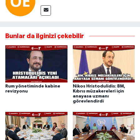
Bunlar da ilginizi çekebilir
Rum yönetiminde kabine
Nikos Hristodulidis: BM,
revizyonu
Kıbrıs müzakereleri için
anayasa uzmanı
görevlendirdi