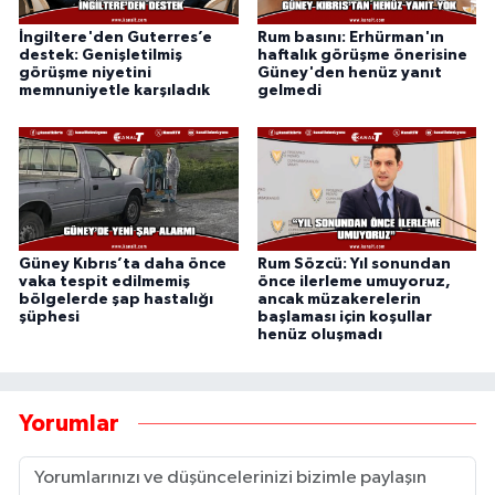
İngiltere'den Guterres’e
Rum basını: Erhürman'ın
destek: Genişletilmiş
haftalık görüşme önerisine
görüşme niyetini
Güney'den henüz yanıt
memnuniyetle karşıladık
gelmedi
Güney Kıbrıs’ta daha önce
Rum Sözcü: Yıl sonundan
vaka tespit edilmemiş
önce ilerleme umuyoruz,
bölgelerde şap hastalığı
ancak müzakerelerin
şüphesi
başlaması için koşullar
henüz oluşmadı
Yorumlar