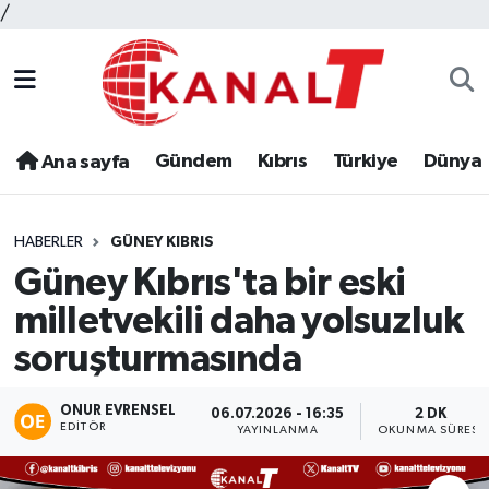
/
Gündem
Kıbrıs
Türkiye
Dünya
Ana sayfa
HABERLER
GÜNEY KIBRIS
Güney Kıbrıs'ta bir eski
milletvekili daha yolsuzluk
soruşturmasında
ONUR EVRENSEL
06.07.2026 - 16:35
2 DK
EDITÖR
YAYINLANMA
OKUNMA SÜRESI