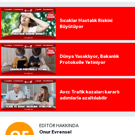
Sıcaklar Hastalık Riskini
Büyütüyor
Dünya Yasaklıyor, Bakanlık
Protokolle Yetiniyor
Avcı: Trafik kazaları kararlı
adımlarla azaltılabilir
EDITÖR HAKKINDA
Onur Evrensel