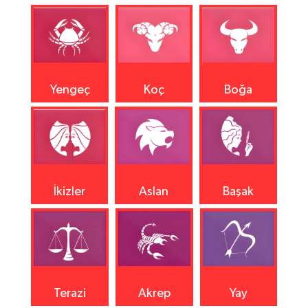
Yengeç
Koç
Boğa
İkizler
Aslan
Başak
Terazi
Akrep
Yay