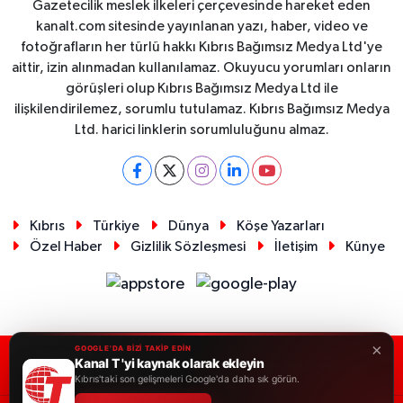
Gazetecilik meslek ilkeleri çerçevesinde hareket eden
kanalt.com sitesinde yayınlanan yazı, haber, video ve
fotoğrafların her türlü hakkı Kıbrıs Bağımsız Medya Ltd'ye
aittir, izin alınmadan kullanılamaz. Okuyucu yorumları onların
görüşleri olup Kıbrıs Bağımsız Medya Ltd ile
ilişkilendirilemez, sorumlu tutulamaz. Kıbrıs Bağımsız Medya
Ltd. harici linklerin sorumluluğunu almaz.
Kıbrıs
Türkiye
Dünya
Köşe Yazarları
Özel Haber
Gizlilik Sözleşmesi
İletişim
Künye
×
GOOGLE'DA BİZİ TAKİP EDİN
Kanal T 'yi kaynak olarak ekleyin
RSS
Copyright © 2026. Her hakkı saklıdır.
Kıbrıs'taki son gelişmeleri Google'da daha sık görün.