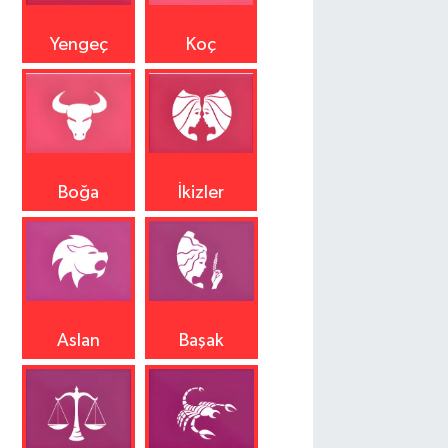
Yengeç
Koç
Boğa
İkizler
Aslan
Başak