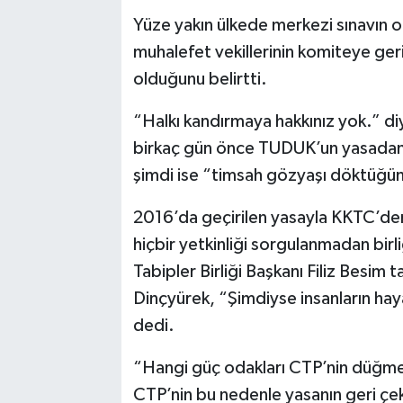
Yüze yakın ülkede merkezi sınavın o
muhalefet vekillerinin komiteye geri
olduğunu belirtti.
“Halkı kandırmaya hakkınız yok.” diy
birkaç gün önce TUDUK’un yasadan ç
şimdi ise “timsah gözyaşı döktüğün
2016’da geçirilen yasayla KKTC’de
hiçbir yetkinliği sorgulanmadan bir
Tabipler Birliği Başkanı Filiz Besim 
Dinçyürek, “Şimdiyse insanların hay
dedi.
“Hangi güç odakları CTP’nin düğme
CTP’nin bu nedenle yasanın geri çek