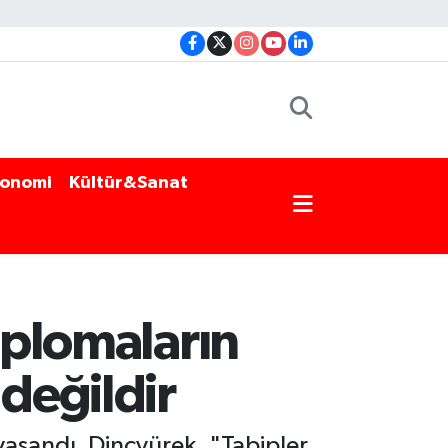
onomi
Kültür&Sanat
iplomaların
 değildir
 yaşandı. Dinçyürek, "Tabipler