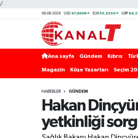
/
47,6006
55,0250
64,
06-08-2026
USD
EUR
GBP
Ana sayfa
Gündem
Kıbrıs
Tür
Magazin
Köşe Yazarları
Seçim 2
HABERLER
GÜNDEM
Hakan Dinçyüre
yetkinliği sor
Sağlık Bakanı Hakan Dinçyürek