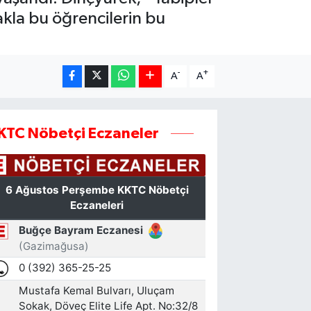
akla bu öğrencilerin bu
-
+
A
A
KTC Nöbetçi Eczaneler