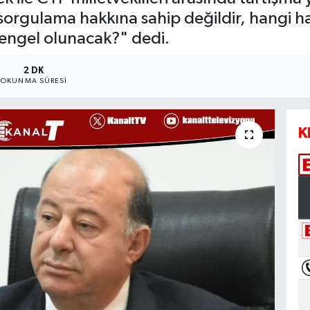
i sorgulama hakkına sahip değildir, hangi h
engel olunacak?" dedi.
2 DK
OKUNMA SÜRESI
K