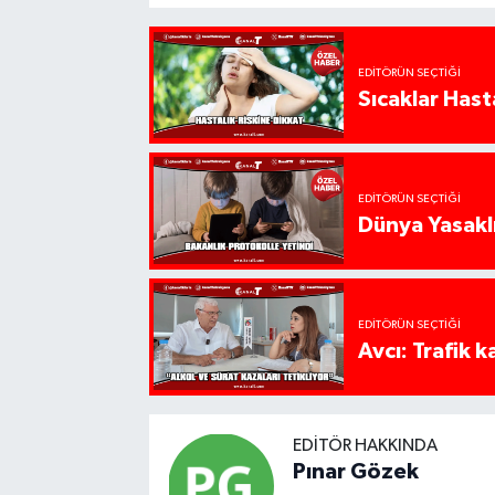
EDITÖRÜN SEÇTIĞI
Sıcaklar Hast
EDITÖRÜN SEÇTIĞI
Dünya Yasaklı
EDITÖRÜN SEÇTIĞI
Avcı: Trafik k
EDITÖR HAKKINDA
Pınar Gözek