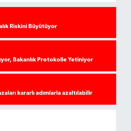
alık Riskini Büyütüyor
yor, Bakanlık Protokolle Yetiniyor
azaları kararlı adımlarla azaltılabilir