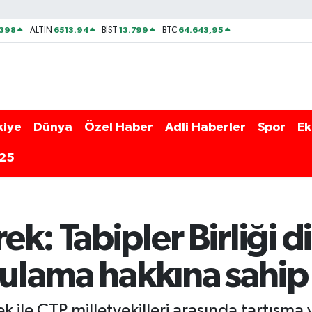
2398
6513.94
13.799
64.643,95
ALTIN
BİST
BTC
kiye
Dünya
Özel Haber
Adli Haberler
Spor
Ek
025
k: Tabipler Birliği d
gulama hakkına sahip
 ile CTP milletvekilleri arasında tartışma