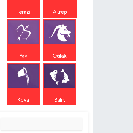
Terazi
Akrep
Yay
Oğlak
Kova
Balık