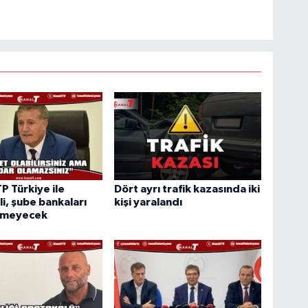
TP Türkiye ile
Dört ayrı trafik kazasında iki
i, şube bankaları
kişi yaralandı
rmeyecek