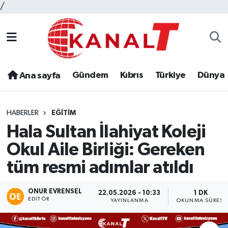
/
Gündem
Kıbrıs
Türkiye
Dünya
Ana sayfa
HABERLER
EĞITIM
Hala Sultan İlahiyat Koleji
Okul Aile Birliği: Gereken
tüm resmi adımlar atıldı
ONUR EVRENSEL
22.05.2026 - 10:33
1 DK
EDITÖR
YAYINLANMA
OKUNMA SÜRESI