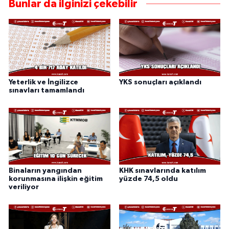
Bunlar da ilginizi çekebilir
Yeterlik ve İngilizce
YKS sonuçları açıklandı
sınavları tamamlandı
Binaların yangından
KHK sınavlarında katılım
korunmasına ilişkin eğitim
yüzde 74,5 oldu
veriliyor