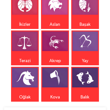
İkizler
Aslan
Başak
Terazi
Akrep
Yay
Oğlak
Kova
Balık