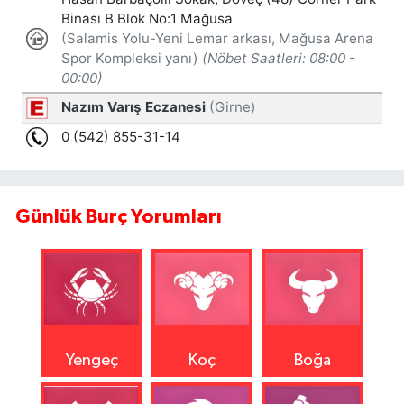
Günlük Burç Yorumları
Yengeç
Koç
Boğa