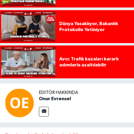
Dünya Yasaklıyor, Bakanlık
Protokolle Yetiniyor
Avcı: Trafik kazaları kararlı
adımlarla azaltılabilir
EDITÖR HAKKINDA
Onur Evrensel