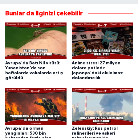
Bunlar da ilginizi çekebilir
Avrupa'da Batı Nil virüsü:
Anime stresi 27 milyon
Yunanistan’da son
dolara patladı:
haftalarda vakalarda artış
Japonya'daki akılalmaz
görüldü
dolandırıcılık
Avrupa'da orman
Zelenskiy: Rus petrol
yangınları: 530 bin
rafinerileri ve askeri