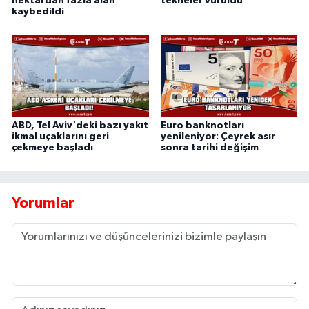
hektardan fazla alan
tekneler vuruldu
kaybedildi
ABD, Tel Aviv'deki bazı yakıt
Euro banknotları
ikmal uçaklarını geri
yenileniyor: Çeyrek asır
çekmeye başladı
sonra tarihi değişim
Yorumlar