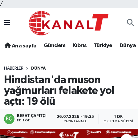
/
Gündem
Kıbrıs
Türkiye
Dünya
Ana sayfa
HABERLER
DÜNYA
Hindistan'da muson
yağmurları felakete yol
açtı: 19 ölü
BERAT ÇAPITÇI
06.07.2026 - 19:35
1 DK
EDITÖR
YAYINLANMA
OKUNMA SÜRESI