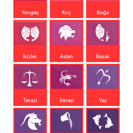
Yengeç
Koç
Boğa
İkizler
Aslan
Başak
Terazi
Akrep
Yay