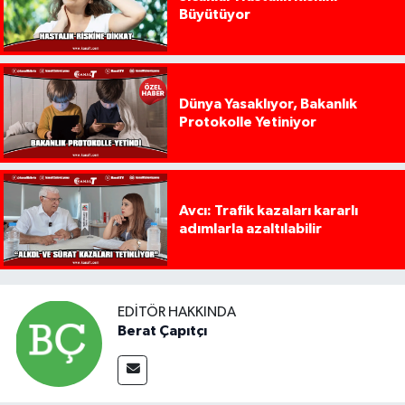
Büyütüyor
Dünya Yasaklıyor, Bakanlık
Protokolle Yetiniyor
Avcı: Trafik kazaları kararlı
adımlarla azaltılabilir
EDITÖR HAKKINDA
Berat Çapıtçı