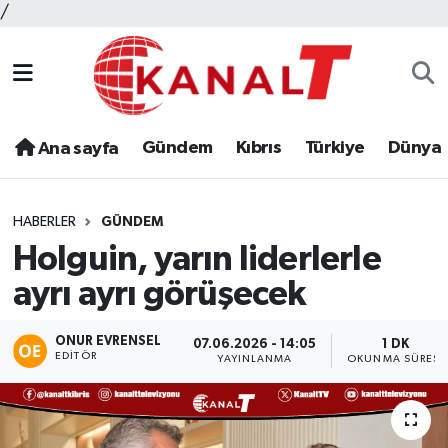
/
Gündem
Kıbrıs
Türkiye
Dünya
Ana sayfa
HABERLER
GÜNDEM
Holguin, yarın liderlerle
ayrı ayrı görüşecek
ONUR EVRENSEL
07.06.2026 - 14:05
1 DK
EDITÖR
YAYINLANMA
OKUNMA SÜRESI