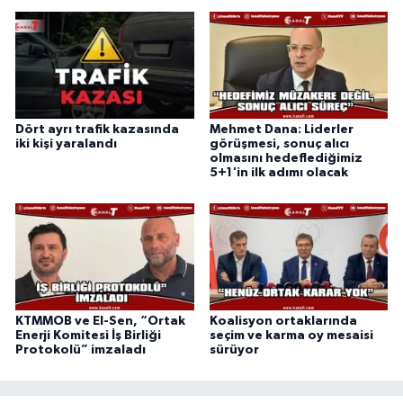
Dört ayrı trafik kazasında
Mehmet Dana: Liderler
iki kişi yaralandı
görüşmesi, sonuç alıcı
olmasını hedeflediğimiz
5+1'in ilk adımı olacak
KTMMOB ve El-Sen, “Ortak
Koalisyon ortaklarında
Enerji Komitesi İş Birliği
seçim ve karma oy mesaisi
Protokolü” imzaladı
sürüyor