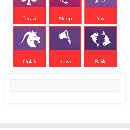
Terazi
Akrep
Yay
Oğlak
Kova
Balık