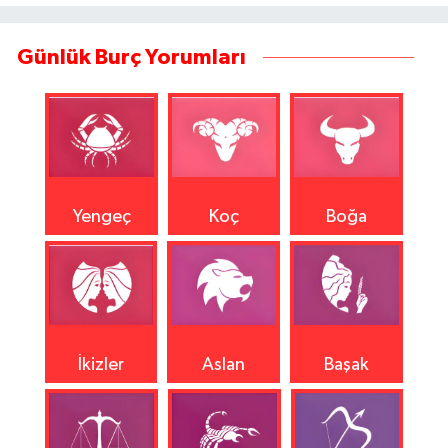
Günlük Burç Yorumları
Yengeç
Koç
Boğa
İkizler
Aslan
Başak