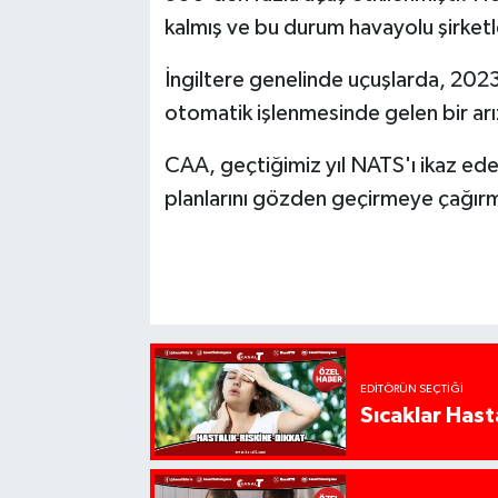
kalmış ve bu durum havayolu şirketl
İngiltere genelinde uçuşlarda, 2023 
otomatik işlenmesinde gelen bir ar
CAA, geçtiğimiz yıl NATS'ı ikaz ed
planlarını gözden geçirmeye çağırm
EDITÖRÜN SEÇTIĞI
Sıcaklar Hast