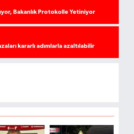
yor, Bakanlık Protokolle Yetiniyor
azaları kararlı adımlarla azaltılabilir