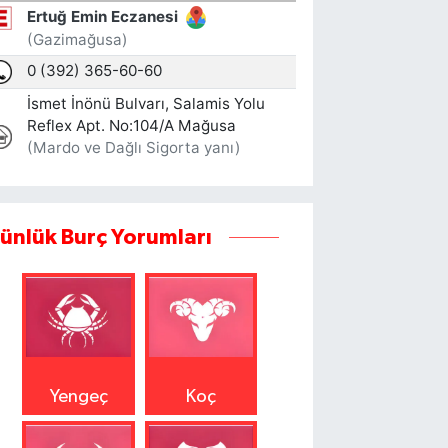
ünlük Burç Yorumları
Yengeç
Koç