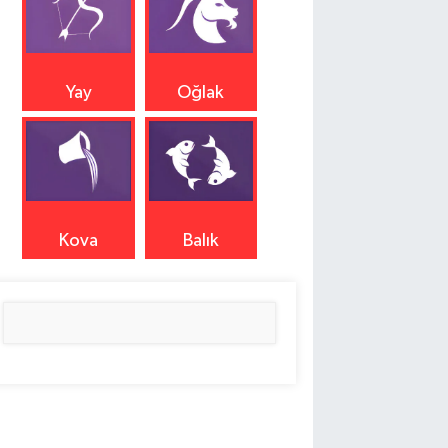
Yay
Oğlak
Kova
Balık