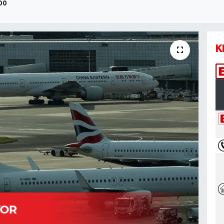
:00
K