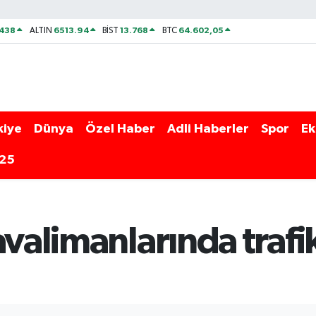
438
6513.94
13.768
64.602,05
ALTIN
BİST
BTC
kiye
Dünya
Özel Haber
Adli Haberler
Spor
Ek
025
avalimanlarında trafi