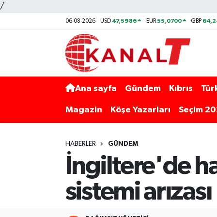
/
47,5986
55,0700
64,2
06-08-2026
USD
EUR
GBP
Ana sayfa
Gündem
Kıbrıs
Tür
Magazin
Köşe Yazarları
Seçim 2
HABERLER
GÜNDEM
İngiltere'de h
sistemi arızası