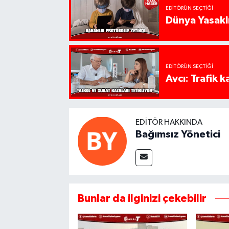
EDITÖRÜN SEÇTIĞI
Dünya Yasaklı
EDITÖRÜN SEÇTIĞI
Avcı: Trafik k
EDITÖR HAKKINDA
Bağımsız Yönetici
Bunlar da ilginizi çekebilir