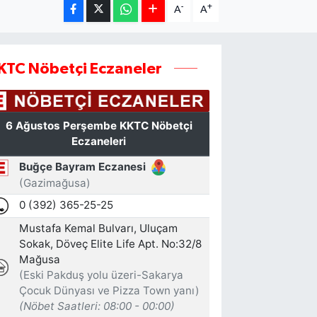
-
+
A
A
KTC Nöbetçi Eczaneler