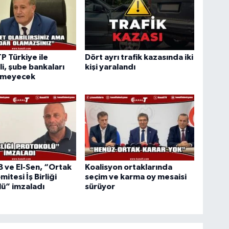
TP Türkiye ile
Dört ayrı trafik kazasında iki
i, şube bankaları
kişi yaralandı
rmeyecek
ve El-Sen, “Ortak
Koalisyon ortaklarında
mitesi İş Birliği
seçim ve karma oy mesaisi
ü” imzaladı
sürüyor