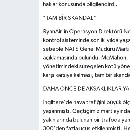
haklar konusunda bilgilendirdi.
"TAM BİR SKANDAL"
RyanAir'in Operasyon Direktörü Ne
kontrol sisteminde son iki yılda yaş
sebeple NATS Genel Müdürü Martin 
açıklamasında bulundu. McMahon, "
yönetimindeki süregelen kötü yönet
karşı karşıya kalması, tam bir skand
DAHA ÖNCE DE AKSAKLIKLAR YA
İngiltere'de hava trafiğini büyük ö
yaşanmıştı. Geçtiğimiz mart ayınd
yakınlarında bulunan bir trafoda ya
300'den fazla uçuş etkilenmişti. H