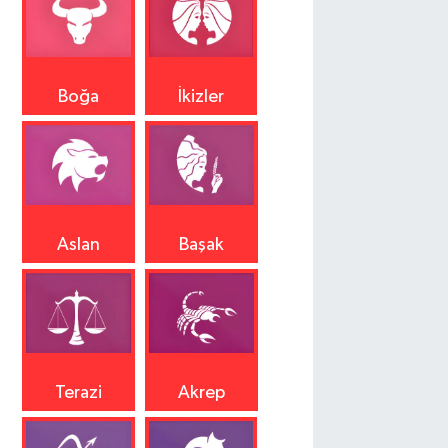
Boğa
İkizler
Aslan
Başak
Terazi
Akrep