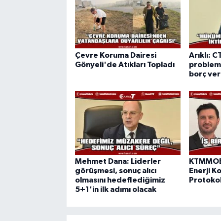
Çevre Koruma Dairesi
Arıklı: C
Gönyeli'de Atıkları Topladı
probleml
borç ve
Mehmet Dana: Liderler
KTMMOB 
görüşmesi, sonuç alıcı
Enerji Ko
olmasını hedeflediğimiz
Protokol
5+1'in ilk adımı olacak