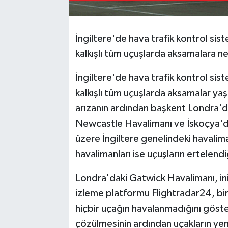
İngiltere'de hava trafik kontrol sist
kalkışlı tüm uçuşlarda aksamalara n
İngiltere'de hava trafik kontrol sis
kalkışlı tüm uçuşlarda aksamalar ya
arızanın ardından başkent Londra'd
Newcastle Havalimanı ve İskoçya'd
üzere İngiltere genelindeki havaliman
havalimanları ise uçuşların ertelendiğ
Londra'daki Gatwick Havalimanı, iniş
izleme platformu Flightradar24, bir
hiçbir uçağın havalanmadığını göste
çözülmesinin ardından uçakların ye