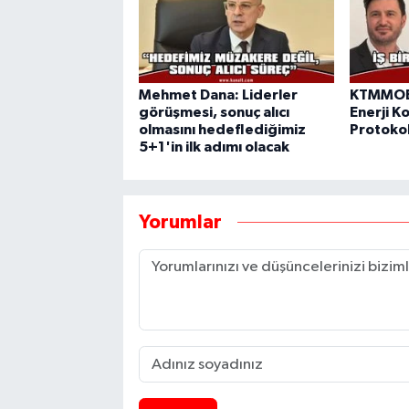
Mehmet Dana: Liderler
KTMMOB 
görüşmesi, sonuç alıcı
Enerji Ko
olmasını hedeflediğimiz
Protokol
5+1'in ilk adımı olacak
Yorumlar