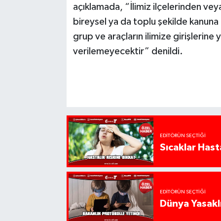
açıklamada, “İlimiz ilçelerinden veya
bireysel ya da toplu şekilde kanuna
grup ve araçların ilimize girişlerine y
verilemeyecektir” denildi.
EDITÖRÜN SEÇTIĞI
Sıcaklar Hast
EDITÖRÜN SEÇTIĞI
Dünya Yasaklı