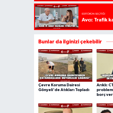
EDITÖRÜN SEÇTIĞI
Avcı: Trafik k
Bunlar da ilginizi çekebilir
Çevre Koruma Dairesi
Arıklı: C
Gönyeli'de Atıkları Topladı
probleml
borç ve