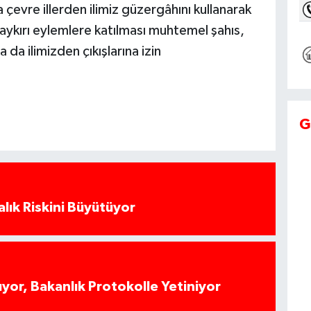
 çevre illerden ilimiz güzergâhını kullanarak
 aykırı eylemlere katılması muhtemel şahıs,
a da ilimizden çıkışlarına izin
G
alık Riskini Büyütüyor
yor, Bakanlık Protokolle Yetiniyor