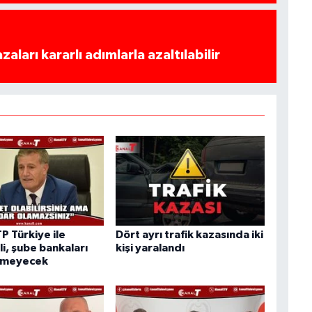
azaları kararlı adımlarla azaltılabilir
TP Türkiye ile
Dört ayrı trafik kazasında iki
i, şube bankaları
kişi yaralandı
rmeyecek