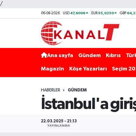
/
47,6006
55,0250
64,
06-08-2026
USD
EUR
GBP
Ana sayfa
Gündem
Kıbrıs
Tür
Magazin
Köşe Yazarları
Seçim 2
HABERLER
GÜNDEM
İstanbul'a giri
22.03.2025 - 21:13
YAYINLANMA