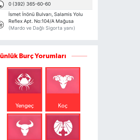
ünlük Burç Yorumları
Yengeç
Koç