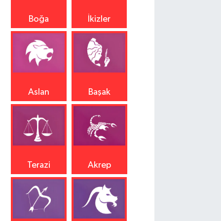
Boğa
İkizler
Aslan
Başak
Terazi
Akrep