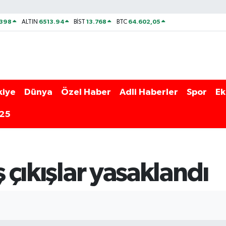
2398
6513.94
13.768
64.602,05
ALTIN
BİST
BTC
kiye
Dünya
Özel Haber
Adli Haberler
Spor
Ek
025
ş çıkışlar yasaklandı