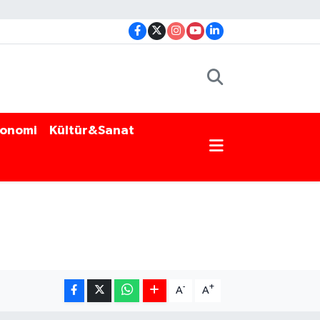
onomi
Kültür&Sanat
-
+
A
A