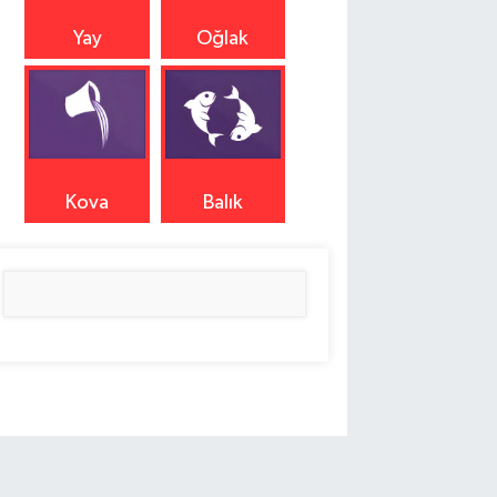
Yay
Oğlak
Kova
Balık