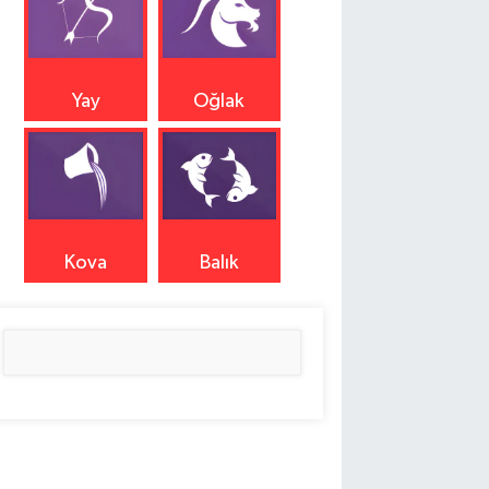
Yay
Oğlak
Kova
Balık