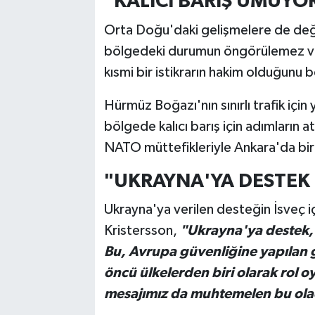
"KALICI BARIŞ UMUYO
Orta Doğu'daki gelişmelere de değ
bölgedeki durumun öngörülemez ve
kısmi bir istikrarın hakim olduğunu be
Hürmüz Boğazı'nın sınırlı trafik içi
bölgede kalıcı barış için adımların a
NATO müttefikleriyle Ankara'da bir 
"UKRAYNA'YA DESTEK 
Ukrayna'ya verilen desteğin İsveç i
Kristersson,
"Ukrayna'ya destek, İ
Bu, Avrupa güvenliğine yapılan g
öncü ülkelerden biri olarak rol 
mesajımız da muhtemelen bu ola