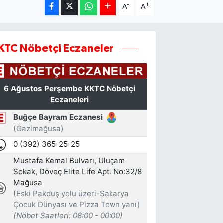
-
+
A
A
KTC Nöbetçi Eczaneler