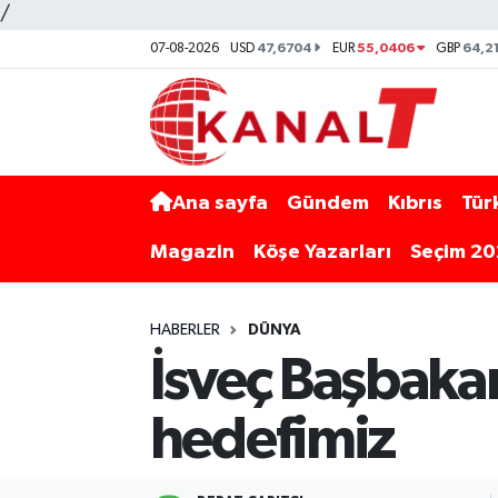
/
47,6704
55,0406
64,2
07-08-2026
USD
EUR
GBP
Ana sayfa
Gündem
Kıbrıs
Tür
Magazin
Köşe Yazarları
Seçim 2
HABERLER
DÜNYA
İsveç Başbakan
hedefimiz