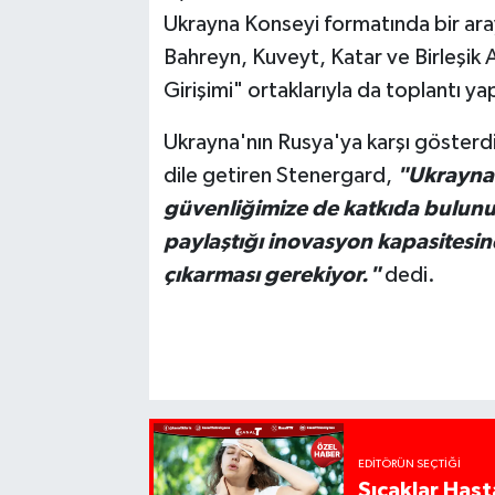
Ukrayna Konseyi formatında bir ara
Bahreyn, Kuveyt, Katar ve Birleşik Ar
Girişimi" ortaklarıyla da toplantı yap
Ukrayna'nın Rusya'ya karşı gösterdiğ
dile getiren Stenergard,
"Ukrayna 
güvenliğimize de katkıda bulunu
paylaştığı inovasyon kapasitesi
çıkarması gerekiyor."
dedi.
EDITÖRÜN SEÇTIĞI
Sıcaklar Hast