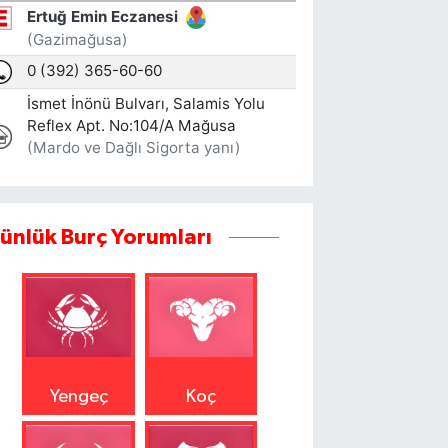
ünlük Burç Yorumları
Yengeç
Koç