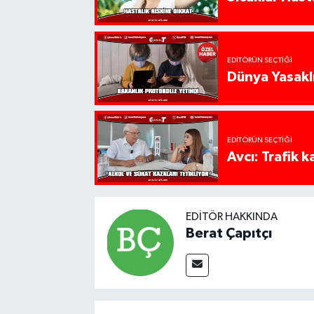
EDITÖRÜN SEÇTIĞI
Dünya Yasaklı
EDITÖRÜN SEÇTIĞI
Avcı: Trafik k
EDITÖR HAKKINDA
Berat Çapıtçı