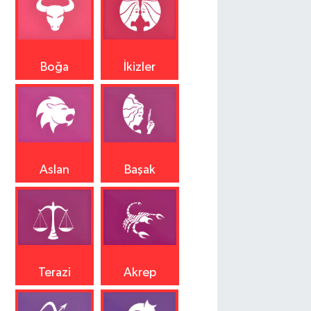
Boğa
İkizler
Aslan
Başak
Terazi
Akrep