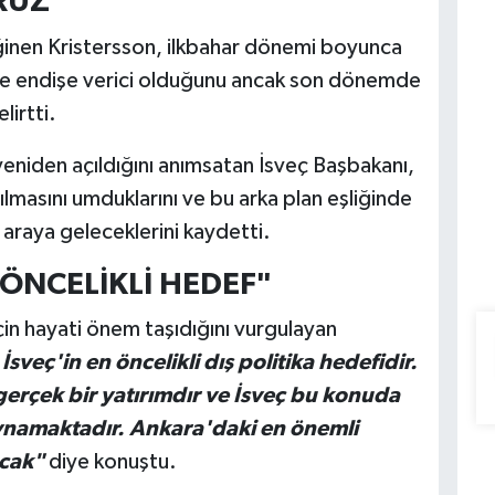
RUZ"
inen Kristersson, ilkbahar dönemi boyunca
 endişe verici olduğunu ancak son dönemde
lirtti.
n yeniden açıldığını anımsatan İsveç Başbakanı,
tılmasını umduklarını ve bu arka plan eşliğinde
araya geleceklerini kaydetti.
ÖNCELİKLİ HEDEF"
çin hayati önem taşıdığını vurgulayan
sveç'in en öncelikli dış politika hedefidir.
erçek bir yatırımdır ve İsveç bu konuda
oynamaktadır. Ankara'daki en önemli
cak"
diye konuştu.