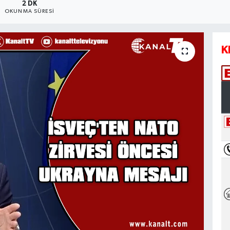
2 DK
OKUNMA SÜRESI
K