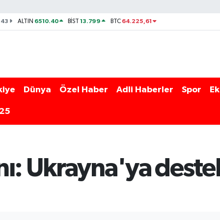
143
6510.40
13.799
64.225,61
ALTIN
BİST
BTC
kiye
Dünya
Özel Haber
Adli Haberler
Spor
Ek
025
ı: Ukrayna'ya destek